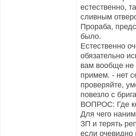
естественно, т
сливным отвер
Прораба, предс
было.
Естественно оч
обязательно исп
вам вообще не 
примем. - нет сейчас некому. Но вы звоните, дергайте,
проверяйте, ум
повезло с бриг
ВОПРОС: Где к
Для чего наним
ЗП и терять ре
если очевидно 