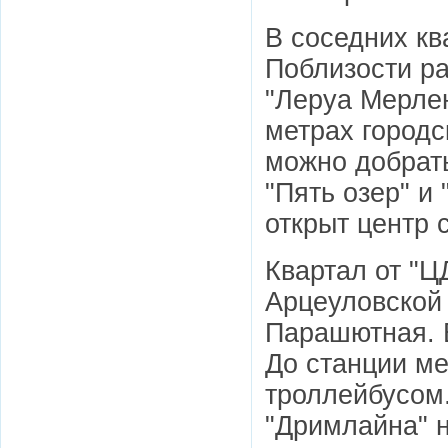
В соседних кв
Поблизости ра
"Леруа Мерлен
метрах городс
можно добрать
"Пять озер" и
открыт центр 
Квартал от "Ц
Арцеуловской
Парашютная. В
До станции ме
троллейбусом.
"Дримлайна" н