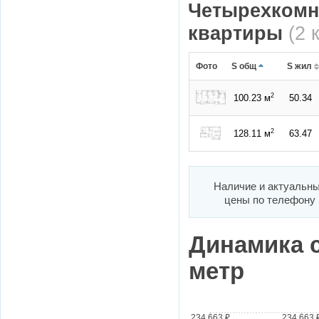
Четырехкомн
квартиры
(2 
Фото
S общ
S жил
2
100.23 м
50.34
2
128.11 м
63.47
Наличие и актуальн
цены по телефону
Динамика 
метр
234 663 ₽
234 663 