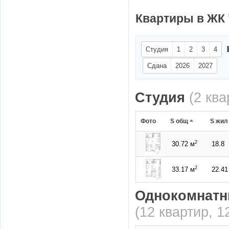
Квартиры в ЖК 
Студия
1
2
3
4
Сдана
2026
2027
Студия
(2 кв
Фото
S общ
S жил
2
30.72 м
18.8
2
33.17 м
22.41
Однокомнатн
(12 квартир, 1