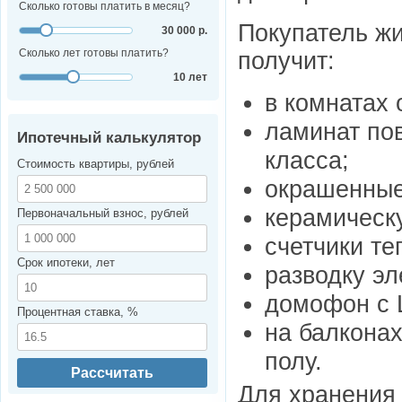
Сколько готовы платить в месяц?
Покупатель жи
30 000 р.
Сколько лет готовы платить?
получит:
10 лет
в комнатах 
ламинат по
Ипотечный калькулятор
класса;
Стоимость квартиры, рублей
окрашенные 
керамическу
Первоначальный взнос, рублей
счетчики те
Срок ипотеки, лет
разводку эл
домофон с 
Процентная ставка, %
на балконах
полу.
Рассчитать
Для хранения