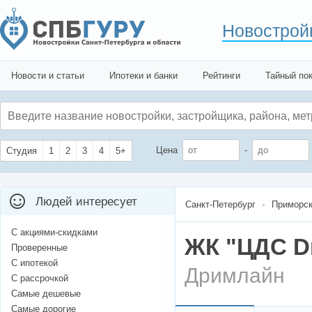
Новострой
Новости и статьи
Ипотеки и банки
Рейтинги
Тайный по
Цена
-
Студия
1
2
3
4
5+
Людей интересует
Санкт-Петербург
Приморск
С акциями-скидками
ЖК "ЦДС D
Проверенные
С ипотекой
Дримлайн
С рассрочкой
Самые дешевые
Самые дорогие