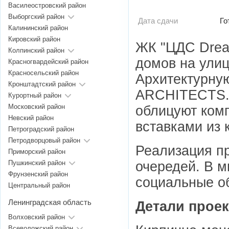
Василеостровский район
Выборгский район
Дата сдачи
Го
Калининский район
Кировский район
ЖК "ЦДС Drea
Колпинский район
домов на ули
Красногвардейский район
Красносельский район
Архитектурну
Кронштадтский район
ARCHITECTS. 
Курортный район
Московский район
облицуют ком
Невский район
вставками из 
Петроградский район
Петродворцовый район
Реализация пр
Приморский район
очередей. В м
Пушкинский район
Фрунзенский район
социальные о
Центральный район
Ленинградская область
Детали проек
Волховский район
Всеволожский район