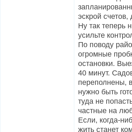
запланированны
эскрой счетов,
Ну так теперь 
усильте контро
По поводу райо
огромные пробки,
остановки. Вые
40 минут. Садов
переполнены, в
нужно быть гот
туда не попаст
частные на люб
Если, когда-ниб
жить станет ко