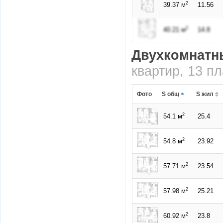
2
39.37 м
11.56
2
40.21 м
14.8
Двухкомнатн
квартир, 13 п
Фото
S общ
S жил
2
54.1 м
25.4
2
54.8 м
23.92
2
57.71 м
23.54
2
57.98 м
25.21
2
60.92 м
23.8