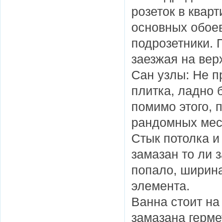
розеток в квар
основных обоев
подрозетники. 
заезжая на верх
Сан узлы: Не п
плитка, ладно 
помимо этого, п
рандомных мес
Стык потолка и
замазан то ли з
попало, ширина
элемента.
Ванна стоит на 
замазана герме