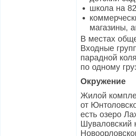
школа на 82
коммерческ
магазины, а
В местах общ
Входные групп
парадной коля
по одному гру
Окружение
Жилой комплек
от Юнтоловско
есть озеро Ла
Шуваловский к
Новоорловског