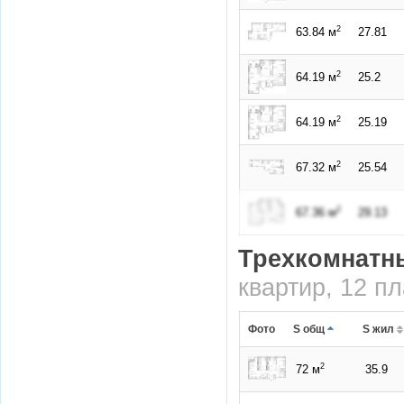
2
63.84 м
27.81
2
64.19 м
25.2
2
64.19 м
25.19
2
67.32 м
25.54
2
67.36 м
29.13
Трехкомнатн
квартир, 12 п
Фото
S общ
S жил
2
72 м
35.9