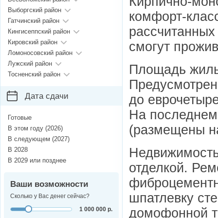
Кирпично-мон
Выборгский район
комфорт-класс
Гатчинский район
рассчитанных 
Кингисеппский район
Кировский район
смогут прожив
Ломоносовский район
Лужский район
Площадь жилья
Тосненский район
Предусмотрено
Дата сдачи
до еврочетыре
На последнем
Готовые
(размещены н
В этом году (2026)
В следующем (2027)
Недвижимость
В 2028
В 2029 или позднее
отделкой. Рем
фиброцементн
Ваши возможности
шпатлевку сте
Сколько у Вас денег сейчас?
домофонной тр
1 000 000 р.