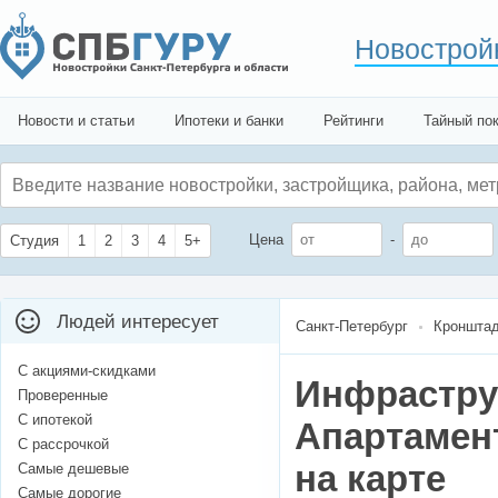
Новострой
Новости и статьи
Ипотеки и банки
Рейтинги
Тайный по
Цена
-
Студия
1
2
3
4
5+
Людей интересует
Санкт-Петербург
Кронштад
С акциями-скидками
Инфрастру
Проверенные
С ипотекой
Апартамен
С рассрочкой
на карте
Самые дешевые
Самые дорогие