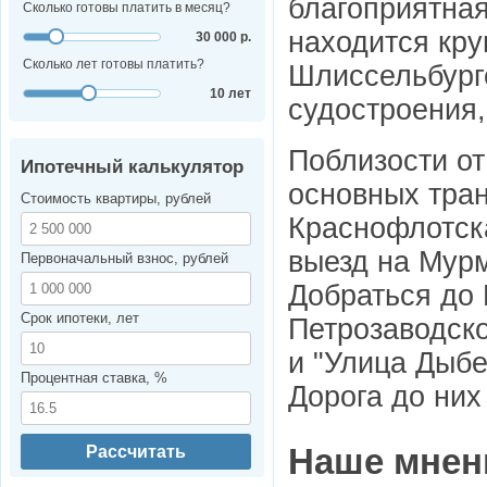
благоприятная
Сколько готовы платить в месяц?
находится кру
30 000 р.
Сколько лет готовы платить?
Шлиссельбурге
10 лет
судостроения,
Поблизости от
Ипотечный калькулятор
основных тран
Стоимость квартиры, рублей
Краснофлотска
выезд на Мурм
Первоначальный взнос, рублей
Добраться до 
Срок ипотеки, лет
Петрозаводско
и "Улица Дыбе
Процентная ставка, %
Дорога до них
Рассчитать
Наше мнен