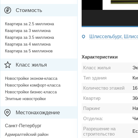
Стоимость
Квартира за 2.5 миллиона
Квартира за 3 миллиона
Шлиссельбург, Шлиссе
Квартира за 3.5 миллиона
Квартира за 4 миллиона
Квартира за 5 миллионов
Характеристики
Класс жилья
Класс жилья
Эк
Тип здания
Ки
Новостройки эконом-класса
Новостройки комфорт-класса
Количество этажей
16
Новостройки бизнес-класса
Квартир
36
Элитные новостройки
Паркинг
На
Местонахождение
Отделка:
Чи
Санкт-Петербург
Разрешение на
Ес
строительство
Адмиралтейский район