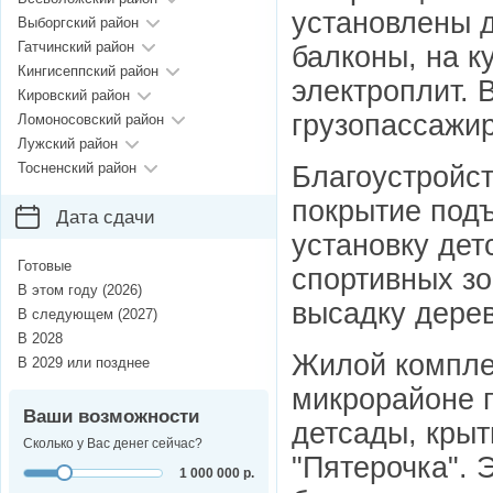
установлены 
Выборгский район
Гатчинский район
балконы, на к
Кингисеппский район
электроплит. 
Кировский район
грузопассажи
Ломоносовский район
Лужский район
Тосненский район
Благоустройст
покрытие под
Дата сдачи
установку дет
Готовые
спортивных зо
В этом году (2026)
высадку дерев
В следующем (2027)
В 2028
Жилой компле
В 2029 или позднее
микрорайоне г
Ваши возможности
детсады, крыт
Сколько у Вас денег сейчас?
"Пятерочка". 
1 000 000 р.