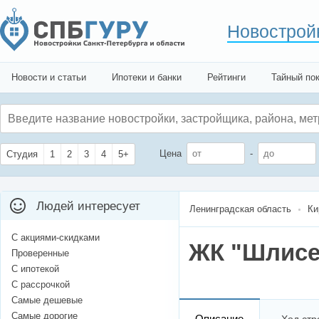
Новострой
Новости и статьи
Ипотеки и банки
Рейтинги
Тайный по
Цена
-
Студия
1
2
3
4
5+
Людей интересует
Ленинградская область
Ки
С акциями-скидками
ЖК "Шлисен
Проверенные
С ипотекой
С рассрочкой
Самые дешевые
Самые дорогие
Описание