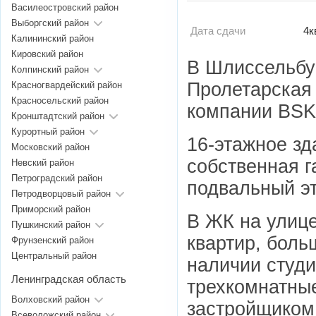
Василеостровский район
Выборгский район
Дата сдачи
4к
Калининский район
Кировский район
В Шлиссельбур
Колпинский район
Пролетарская
Красногвардейский район
Красносельский район
компании BSK
Кронштадтский район
Курортный район
16-этажное зд
Московский район
собственная г
Невский район
Петроградский район
подвальный эт
Петродворцовый район
Приморский район
В ЖК на улиц
Пушкинский район
квартир, боль
Фрунзенский район
Центральный район
наличии студи
Ленинградская область
трехкомнатные
Волховский район
застройщиком 
Всеволожский район