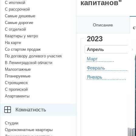
капитанов"
С ипотекой
С рассрочкой
Самые дешевые
Самые дорогие
Описание
с
С отделкой
Квартиры у метро
2023
На карте
Апрель
Со стартом продаж
По договору долевого участия
Март
В Ленинградской области
Февраль
Малоэтажные
Планируемые
Январь
Строящиеся
С пропиской
Апартаменты
Комнатность
Студии
Однокомнатные квартиры