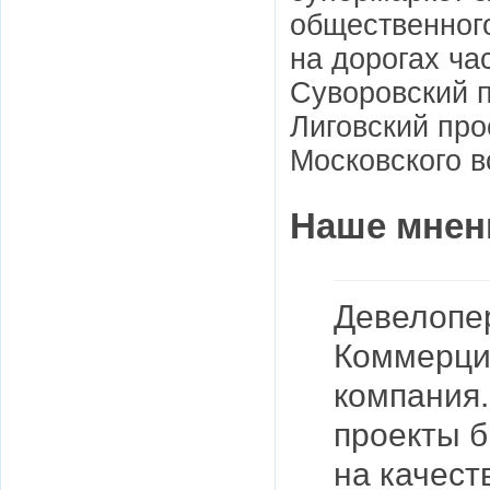
общественного
на дорогах ча
Суворовский п
Лиговский про
Московского в
Наше мнен
Девелопер
Коммерция
компания.
проекты б
на качест