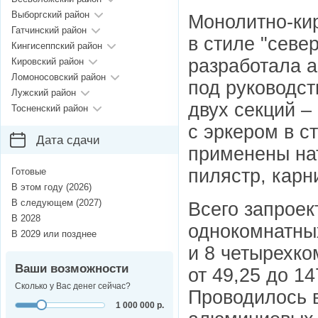
Выборгский район
Монолитно-ки
Гатчинский район
в стиле "севе
Кингисеппский район
разработала а
Кировский район
Ломоносовский район
под руководст
Лужский район
двух секций –
Тосненский район
с эркером в с
Дата сдачи
применены на
пилястр, карн
Готовые
В этом году (2026)
В следующем (2027)
Всего запроек
В 2028
однокомнатных
В 2029 или позднее
и 8 четырехк
Ваши возможности
от 49,25 до 14
Сколько у Вас денег сейчас?
Проводилось 
1 000 000 р.