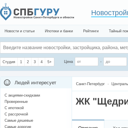
Новострой
Новости и статьи
Ипотеки и банки
Рейтинги
Тайный по
Цена
-
Студия
1
2
3
4
5+
Людей интересует
Санкт-Петербург
Централь
С акциями-скидками
ЖК "Щедр
Проверенные
С ипотекой
С рассрочкой
Самые дешевые
Самые дорогие
Описание