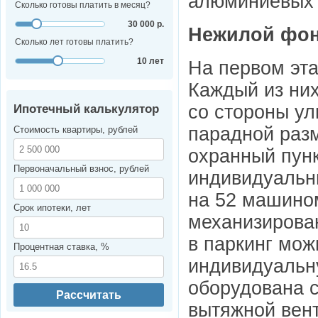
алюминиевых 
Сколько готовы платить в месяц?
30 000 р.
Нежилой фо
Сколько лет готовы платить?
10 лет
На первом эт
Каждый из ни
со стороны ул
Ипотечный калькулятор
парадной раз
Стоимость квартиры, рублей
охранный пунк
Первоначальный взнос, рублей
индивидуальн
на 52 машино
Срок ипотеки, лет
механизирова
в паркинг мо
Процентная ставка, %
индивидуальн
оборудована 
Рассчитать
вытяжной вен