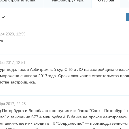
Ход строительства
Инфраструктура
ря 2020, 12:55
та
ря 2017, 12:51
ург подал иск в Арбитражный суд СПб и ЛО на застройщика о взыс
аморожена с января 2017года. Сроки окончания строительства прош
стве застройщика.
ря 2017, 22:28
 Петербурга и Ленобласти поступил иск банка "Санкт–Петербург" 
во" о взыскании 677,4 млн рублей. В банке не прокомментировали 
пания–ответчик входит в ГК "Содружество" — производственно–с