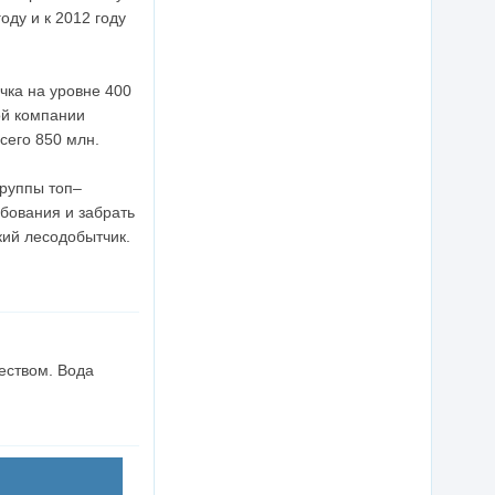
оду и к 2012 году
чка на уровне 400
ой компании
сего 850 млн.
группы топ–
ебования и забрать
кий лесодобытчик.
еством. Вода