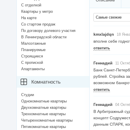
Описание
С отделкой
Квартиры у метро
Самые свежие
На карте
Со стартом продаж
По договору долевого участия
kmxlajdqn
18 Янва
В Ленинградской области
вполне себе годно
Малоэтажные
ответить
Планируемые
Строящиеся
С пропиской
Геннадий
11 Октяб
Апартаменты
Банк Санкт-Петерб
рублей. Стройка з
Комнатность
возможном банкрот
ответить
Студии
Однокомнатные квартиры
Геннадий
04 Октяб
Двухкомнатные квартиры
В Арбитражный суд
Трехкомнатные квартиры
концепт Содружест
Четырехкомнатные квартиры
данным СПАРК, ком
Пятикомнатные квартиры