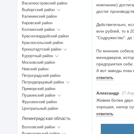
Василеостровский район
компанию) достига
Выборгский район
достиг производств
Калининский район
Кировский район
Действительно, ес
Колпинский район
млн рублей, то в 
Красногвардейский район
"Содружество": до 
Красносельский район
Кронштадтский район
По мнению собесед
Курортный район
менеджеров, котор
Московский район
предприятия себе:
Невский район
А вот заводы пока 
Петроградский район
ответить
Петродворцовый район
Приморский район
Александр
27 Апр
Пушкинский район
Живем более двух 
Фрунзенский район
хорошая, напор суп
Центральный район
ответить
Ленинградская область
Волховский район
Всеволожский район