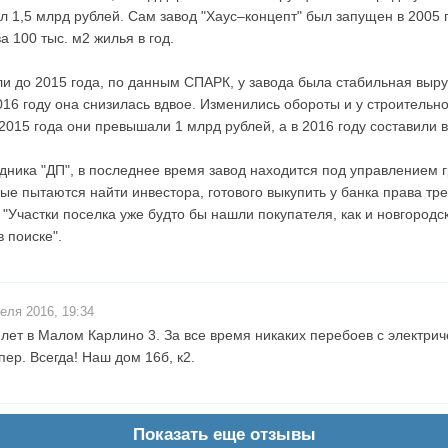
л 1,5 млрд рублей. Сам завод "Хаус–концепт" был запущен в 2005 г
а 100 тыс. м2 жилья в год.
ли до 2015 года, по данным СПАРК, у завода была стабильная выру
2016 году она снизилась вдвое. Изменились обороты и у строительн
2015 года они превышали 1 млрд рублей, а в 2016 году составили в
ника "ДП", в последнее время завод находится под управлением 
ые пытаются найти инвестора, готового выкупить у банка права тр
 "Участки поселка уже будто бы нашли покупателя, как и новгородс
в поиске".
еля 2016, 19:34
лет в Малом Карлино 3. За все время никаких перебоев с электрич
ер. Всегда! Наш дом 16б, к2.
Показать еще отзывы