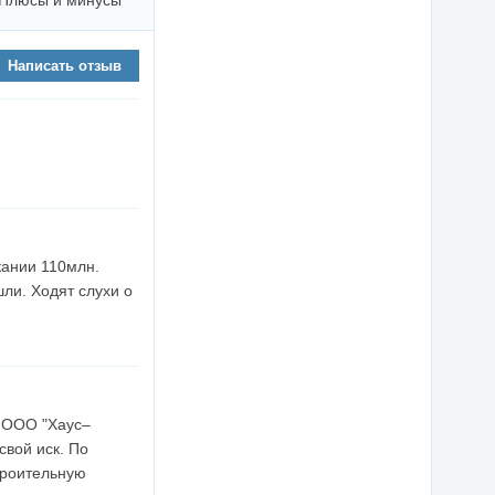
Плюсы и минусы
Написать отзыв
кании 110млн.
ли. Ходят слухи о
к ООО "Хаус–
свой иск. По
троительную