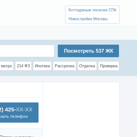
Коттеджные поселки СПб
Новостройки Москвы
Посмотреть
537
ЖК
 метро
214 ФЗ
Ипотека
Рассрочка
Отделка
Проверка
2) 425-
XX-XX
азать телефон