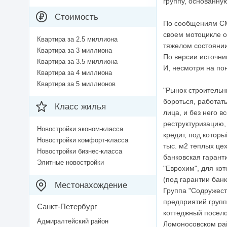
группу, основанн
Стоимость
По сообщениям СМИ
своем мотоцикле о
Квартира за 2.5 миллиона
тяжелом состоянии
Квартира за 3 миллиона
По версии источник
Квартира за 3.5 миллиона
И, несмотря на по
Квартира за 4 миллиона
Квартира за 5 миллионов
"Рынок строительны
бороться, работат
Класс жилья
лица, и без него 
реструктуризацию, 
Новостройки эконом-класса
кредит, под кото
Новостройки комфорт-класса
тыс. м2 теплых це
Новостройки бизнес-класса
банковская гарант
Элитные новостройки
"Еврохим", для кот
(под гарантии банк
Местонахождение
Группа "Содружест
предприятий групп
Санкт-Петербург
коттеджный посело
Адмиралтейский район
Ломоносовском ра