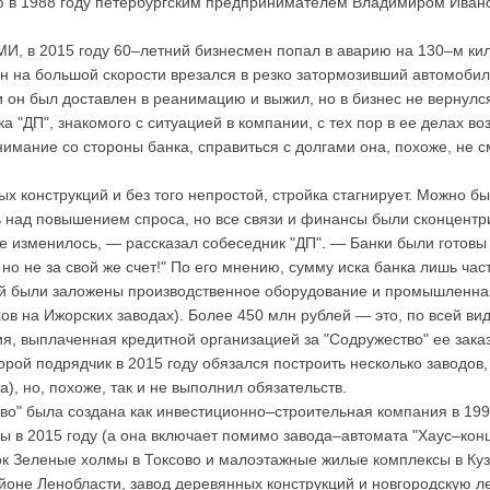
ую в 1988 году петербургским предпринимателем Владимиром Иван
, в 2015 году 60–летний бизнесмен попал в аварию на 130–м ки
н на большой скорости врезался в резко затормозивший автомобил
 он был доставлен в реанимацию и выжил, но в бизнес не вернулс
а "ДП", знакомого с ситуацией в компании, с тех пор в ее делах во
нимание со стороны банка, справиться с долгами она, похоже, не с
х конструкций и без того непростой, стройка стагнирует. Можно бы
ь над повышением спроса, но все связи и финансы были сконцентр
все изменилось, — рассказал собеседник "ДП". — Банки были готовы
но не за свой же счет!" По его мнению, сумму иска банка лишь час
рый были заложены производственное оборудование и промышленна
хов на Ижорских заводах). Более 450 млн рублей — это, по всей ви
ия, выплаченная кредитной организацией за "Содружество" ее заказ
орой подрядчик в 2015 году обязался построить несколько заводов,
а), но, похоже, так и не выполнил обязательств.
во" была создана как инвестиционно–строительная компания в 199
ы в 2015 году (а она включает помимо завода–автомата "Хаус–кон
к Зеленые холмы в Токсово и малоэтажные жилые комплексы в Ку
йоне Ленобласти, завод деревянных конструкций и новгородскую