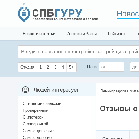
Новос
Новости и статьи
Ипотеки и банки
Рейтинги
Т
Цена
-
Студия
1
2
3
4
5+
Людей интересует
Ленинградская обла
С акциями-скидками
Отзывы о 
Проверенные
С ипотекой
С рассрочкой
Самые дешевые
Самые дорогие