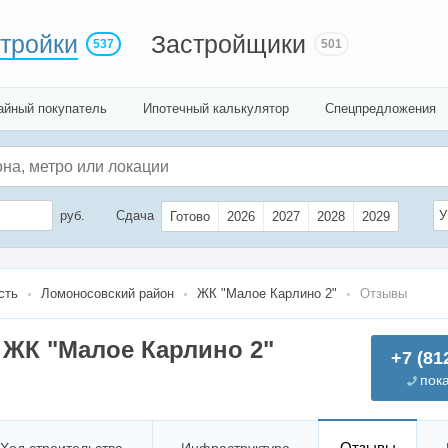
тройки
Застройщики
537
501
айный покупатель
Ипотечный калькулятор
Спецпредложения
руб.
Сдача
У
Готово
2026
2027
2028
2029
сть
Ломоносовский район
ЖК "Малое Карлино 2"
Отзывы
ЖК "Малое Карлино 2"
+7 (81
пок
Отзывы