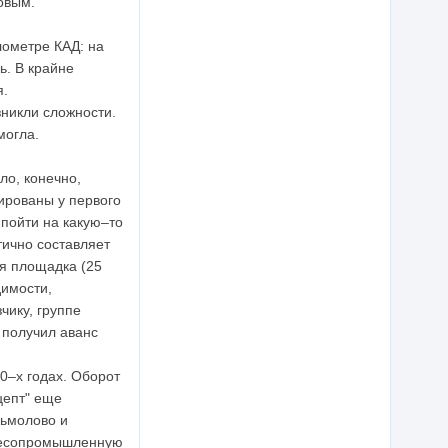
овым.
лометре КАД: на
ь. В крайне
я.
зникли сложности.
могла.
ло, конечно,
ированы у первого
 пойти на какую–то
тично составляет
я площадка (25
димости,
чику, группе
 получил аванс
0–х годах. Оборот
цепт" еще
зьмолово и
 лесопромышленную