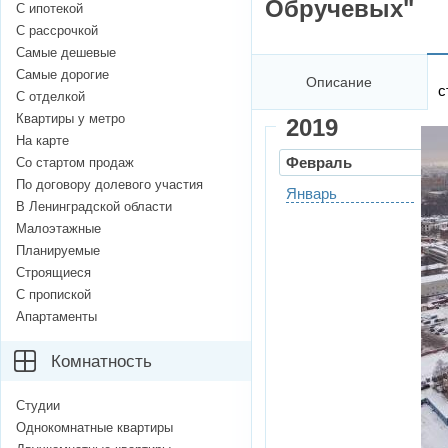
Обручевых"
С ипотекой
С рассрочкой
Самые дешевые
Самые дорогие
Описание
с
С отделкой
Квартиры у метро
2019
На карте
Февраль
Со стартом продаж
По договору долевого участия
Январь
В Ленинградской области
Малоэтажные
Планируемые
Строящиеся
С пропиской
Апартаменты
Комнатность
Студии
Однокомнатные квартиры