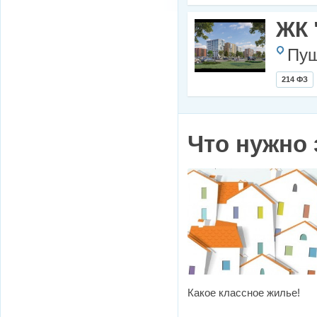
ЖК
Пуш
214 ФЗ
Что нужно 
Какое классное жилье!