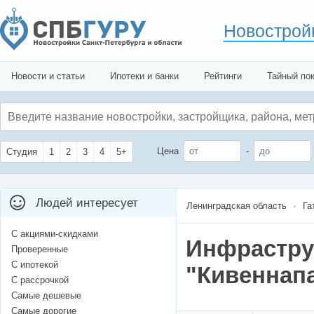
Новострой
Новости и статьи
Ипотеки и банки
Рейтинги
Тайный по
Цена
-
Студия
1
2
3
4
5+
Людей интересует
Ленинградская область
Га
С акциями-скидками
Инфрастру
Проверенные
С ипотекой
"Кивеннапа
С рассрочкой
Самые дешевые
Самые дорогие