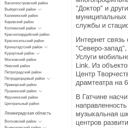
Василеостровский район
"Доктор" и друг
Выборгский район
муниципальных 
Калининский район
Кировский район
службы и стаци
Колпинский район
Красногвардейский район
Интернет связь 
Красносельский район
"Северо-запад",
Кронштадтский район
Курортный район
Услуги мобильно
Московский район
Link. Из объект
Невский район
Петроградский район
Центр Творчест
Петродворцовый район
драмтеатра на 6
Приморский район
Пушкинский район
В Гатчине насчи
Фрунзенский район
Центральный район
направленность 
музыкальная шко
Ленинградская область
центров развити
Волховский район
Всеволожский район