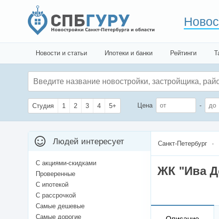
Новос
Новости и статьи
Ипотеки и банки
Рейтинги
Т
Цена
-
Студия
1
2
3
4
5+
Людей интересует
Санкт-Петербург
С акциями-скидками
ЖК "Ива Д
Проверенные
С ипотекой
С рассрочкой
Самые дешевые
Самые дорогие
Описание