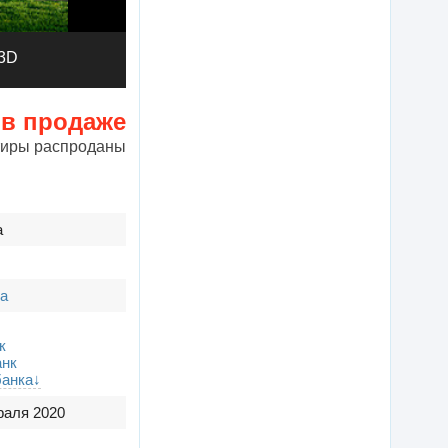
3D
 в продаже
тиры распроданы
а
а
к
нк
банка↓
раля 2020