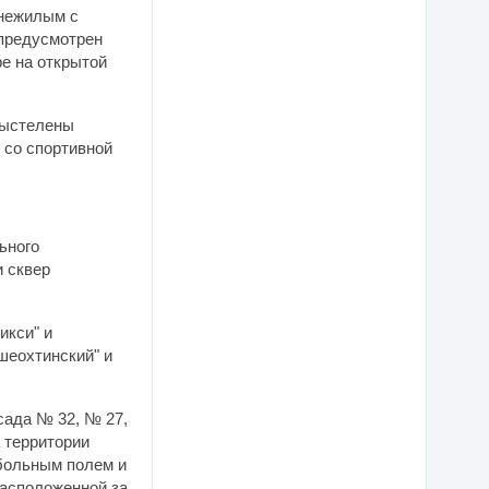
 нежилым с
предусмотрен
е на открытой
выстелены
 со спортивной
ьного
и сквер
икси" и
шеохтинский" и
сада № 32, № 27,
 территории
больным полем и
расположенной за