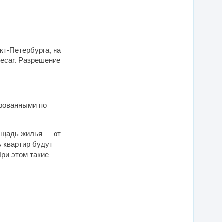
кт-Петербурга, на
ecar. Разрешение
рованными по
ощадь жилья — от
ь квартир будут
При этом такие