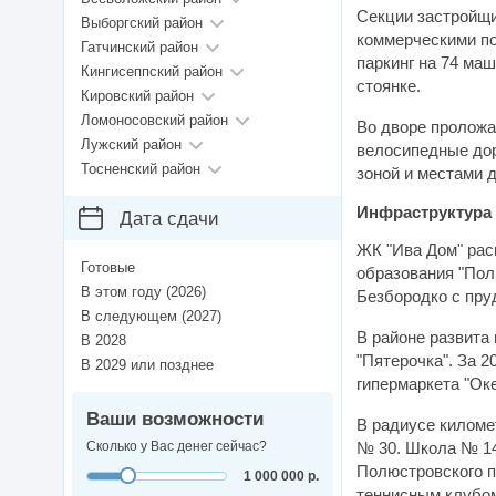
Секции застройщ
Выборгский район
коммерческими по
Гатчинский район
паркинг на 74 ма
Кингисеппский район
стоянке.
Кировский район
Ломоносовский район
Во дворе проложа
Лужский район
велосипедные дор
Тосненский район
зоной и местами 
Инфраструктура
Дата сдачи
ЖК "Ива Дом" рас
Готовые
образования "Пол
В этом году (2026)
Безбородко с пру
В следующем (2027)
В районе развита 
В 2028
"Пятерочка". За 
В 2029 или позднее
гипермаркета "Оке
Ваши возможности
В радиусе киломе
Сколько у Вас денег сейчас?
№ 30. Школа № 14
Полюстровского п
1 000 000 р.
теннисным клубом