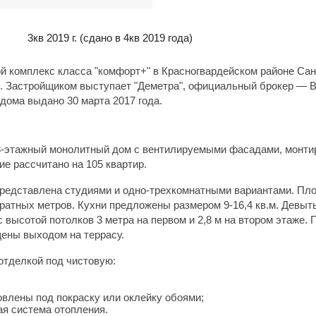
3кв 2019 г.
(сдано в 4кв 2019 года)
й комплекс класса "комфорт+" в Красногвардейском районе Сан
 Застройщиком выступает "Деметра", официальный брокер — B
 дома выдано 30 марта 2017 года.
8-этажный монолитный дом с вентилируемыми фасадами, монти
ие рассчитано на 105 квартир.
редставлена студиями и одно-трехкомнатными вариантами. Пл
дратных метров. Кухни предложены размером 9-16,4 кв.м. Девыт
высотой потолков 3 метра на первом и 2,8 м на втором этаже. 
ены выходом на террасу.
отделкой под чистовую:
овлены под покраску или оклейку обоями;
ая система отопления.