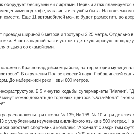
ик оборудует бесшумными лифтами. Первый этаж планируется
мещениями под кафе, магазины и службы быта. На подземном 
шиноместа. Еще 11 автомобилей можно будет разместить во двор
т проезды шириной 6 метров и тротуары 2,25 метра. Отдельно 
ожки. В юго-западной части устроят детскую игровую площадку
для отдыха со скамейками.
положен в Красногвардейском районе, на территории муниципал
юстрово". В окружении Полюстровский парк, Любашинский сад 
дом. До набережной реки Невы 800 метров.
инфраструктура. В 5 минутах ходьбы супермаркеты "Магнит", "Д
20 минут можно доехать до торговых центров "Охта-Молл", "Боль
й".
тра расположены три школы № 139, № 198, № 10 и три детских 
3 с углубленным изучением английского языка в 500 метрах. На
арка работает спортивный комплекс "Арсенал" с закрытым фут
. Ближайшая детская поликлиника в 200 метрах, до взрослой, 