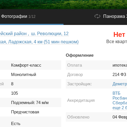
Фотографии
Панорама 
1
/12
Нет
йский район , ш. Революции, 12
Все квар
ая, Ладожская, 4 км (51 мин пешком)
Оформление
Комфорт-класс
Оплата
ипотек
Монолитный
Договор
214 ФЗ
ей
8
Застройщик:
Деметр
105
ВТБ
Росбан
Аккредитация
Подземный: 74 м/м
Сберба
еще 2 
Предчистовая
Обновлено
04 Фев
Есть