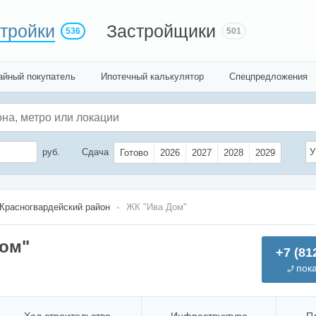
тройки
Застройщики
536
501
айный покупатель
Ипотечный калькулятор
Спецпредложения
руб.
Сдача
У
Готово
2026
2027
2028
2029
Красногвардейский район
ЖК "Ива Дом"
ом"
+7 (81
пок