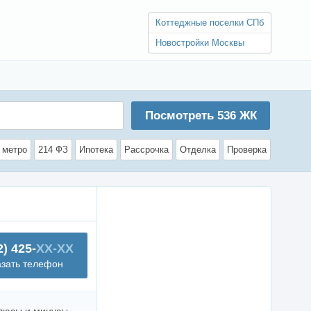
Коттеджные поселки СПб
Новостройки Москвы
Посмотреть
536
ЖК
 метро
214 ФЗ
Ипотека
Рассрочка
Отделка
Проверка
2) 425-
XX-XX
азать телефон