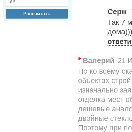
Серж
1
Рассчитать
Так 7 
дома))
ответи
Валерий
21 И
Но ко всему ск
объектах строй
изначально зая
отделка мест о
дешевые аналог
двойные стекл
Поэтому при по