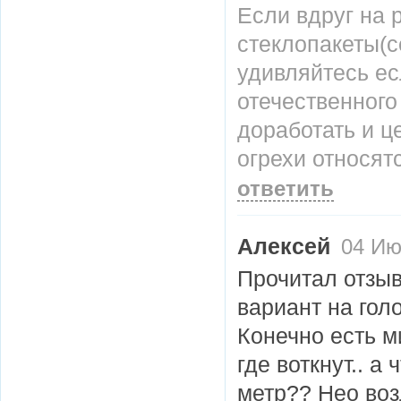
Если вдруг на
стеклопакеты(с
удивляйтесь ес
отечественного
доработать и ц
огрехи относят
ответить
Алексей
04 Июн
Прочитал отзыв
вариант на гол
Конечно есть м
где воткнут.. а
метр?? Нео воз