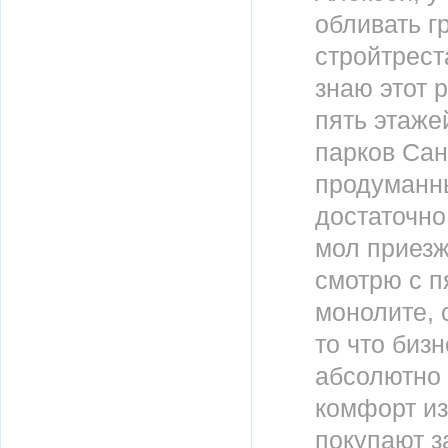
обливать г
стройтреста
знаю этот 
пять этаже
парков Сан
продуманны
достаточно
мол приезж
смотрю с п
монолите, 
то что биз
абсолютно 
комфорт из
покупают з