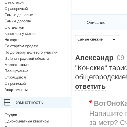
С ипотекой
С рассрочкой
Самые дешевые
Самые дорогие
Описание
С отделкой
Квартиры у метро
Самые свежие
На карте
Со стартом продаж
По договору долевого участия
Александр
09 
В Ленинградской области
Малоэтажные
"Конские" тари
Планируемые
общегородские!
Строящиеся
С пропиской
ответить
Апартаменты
ВотОноК
Комнатность
Напишите п
Студии
за метр? С
Однокомнатные квартиры