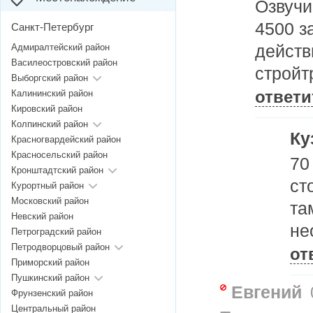
Озвучи
4500 з
Санкт-Петербург
действ
Адмиралтейский район
Василеостровский район
стройт
Выборгский район
Калининский район
ответи
Кировский район
Колпинский район
Ку
Красногвардейский район
Красносельский район
70
Кронштадтский район
ст
Курортный район
Московский район
та
Невский район
не
Петроградский район
Петродворцовый район
от
Приморский район
Пушкинский район
Евгений
Фрунзенский район
Центральный район