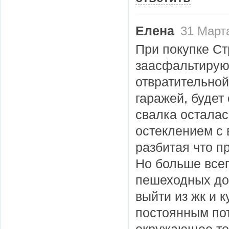
Елена
31 Марта
При покупке Ст
заасфальтируют
отвратительной
гаражей, будет
свалка осталас
остеклением с 
разбитая что п
Но больше всег
пешеходных дор
выйти из жк и к
постоянным пот