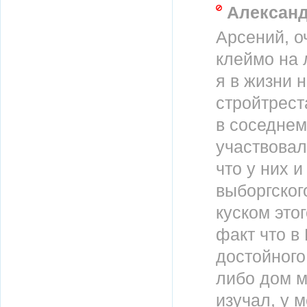
Алексан
Арсений, о
клеймо на 
я в жизни 
стройтрест
в соседнем
участвовал
что у них 
выборгског
куском это
факт что в
достойного
либо дом м
изучал, у м