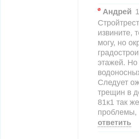
Андрей
1
Стройтрест
извините, 
могу, но о
градострои
этажей. Но
водоносных
Следует ож
трещин в д
81к1 так ж
проблемы, 
ответить