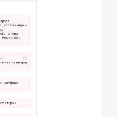
карова
К, которая еще и
Шум
ого-то окна
у. Нехорошее
 -
ге хватит не для
ого комфорт-
оих сторон