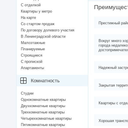
С отделкой
Преимущес
Квартиры у метро
На карте
Престижный рай
Со стартом продаж
По договору долевого участия
В Ленинградской области
Вокруг много хо
Малоэтажные
города недалеко
Планируемые
достопримечате
Строящиеся
С пропиской
Надежный застр
Апартаменты
Комнатность
Закрытая террит
Студии
Однокомнатные квартиры
Квартиры с отде
Двухкомнатные квартиры
Трехкомнатные квартиры
Четырехкомнатные квартиры
Хорошая трансп
Пятикомнатные квартиры