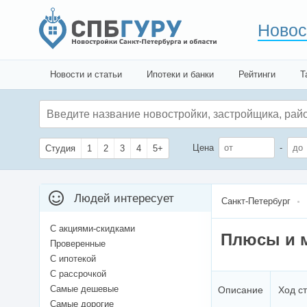
Новос
Новости и статьи
Ипотеки и банки
Рейтинги
Т
Цена
-
Студия
1
2
3
4
5+
Людей интересует
Санкт-Петербург
С акциями-скидками
Плюсы и 
Проверенные
С ипотекой
С рассрочкой
Самые дешевые
Описание
Ход с
Самые дорогие