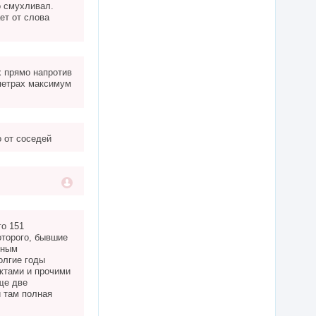
о смухливал.
ет от слова
х прямо напротив
 метрах максимум
 от соседей
го 151
оторого, бывшие
чным
олгие годы
ктами и прочими
ще две
й там полная