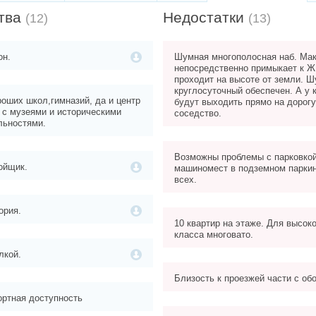
тва
Недостатки
(12)
(13)
он.
Шумная многополосная наб. Ма
непосредственно примыкает к Ж
проходит на высоте от земли. 
круглосуточный обеспечен. А у к
роших школ,гимназий, да и центр
будут выходить прямо на дорог
 с музеями и историческими
соседство.
льностями.
Возможны проблемы с парковкой
ойщик.
машиномест в подземном паркин
всех.
ория.
10 квартир на этаже. Для высок
класса многовато.
лкой.
Близость к проезжей части с об
ортная доступность