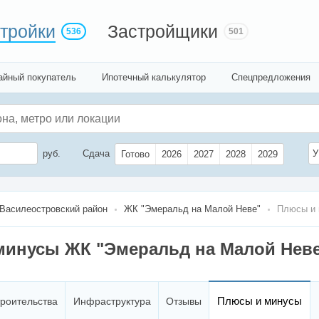
тройки
Застройщики
536
501
айный покупатель
Ипотечный калькулятор
Спецпредложения
руб.
Сдача
У
Готово
2026
2027
2028
2029
Василеостровский район
ЖК "Эмеральд на Малой Неве"
Плюсы и
минусы ЖК "Эмеральд на Малой Нев
Плюсы и минусы
троительства
Инфраструктура
Отзывы