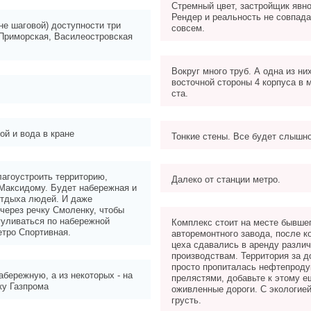
Стремный цвет, застройщик явн
Рендер и реальность не совпада
 не шаговой) доступности три
совсем.
 Приморская, Василеостровская
Вокруг много труб. А одна из ни
восточной стороны 4 корпуса в
ста.
ой и вода в кране
Тонкие стены. Все будет слышно
агоустроить территорию,
Далеко от станции метро.
Максидому. Будет набережная и
отдыха людей. И даже
через речку Смоленку, чтобы
гуливаться по набережной
Комплекс стоит на месте бывше
етро Спортивная.
авторемонтного завода, после к
цеха сдавались в аренду разли
производствам. Территория за д
просто пропиталась нефтепроду
абережную, а из некоторых - на
прелястями, добавьте к этому е
ку Газпрома
оживленные дороги. С экологие
грусть.