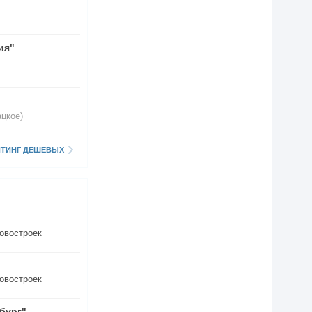
ия"
цкое)
ЙТИНГ ДЕШЕВЫХ
овостроек
овостроек
бург"