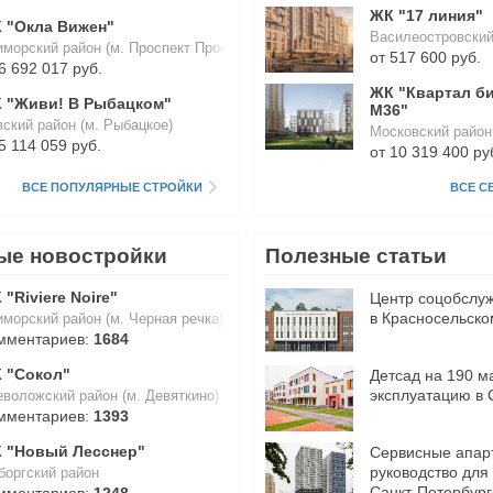
ЖК "17 линия"
 "Окла Вижен"
Василеостровский 
иморский район (м. Проспект Просвещения)
от 517 600 руб.
6 692 017 руб.
ЖК "Квартал би
 "Живи! В Рыбацком"
М36"
ский район (м. Рыбацкое)
Московский район 
5 114 059 руб.
от 10 319 400 ру
ВСЕ ПОПУЛЯРНЫЕ СТРОЙКИ
ВСЕ С
ые новостройки
Полезные статьи
 "Riviere Noire"
Центр соцобслуж
в Красносельско
морский район (м. Черная речка)
мментариев:
1684
 "Сокол"
Детсад на 190 м
эксплуатацию в 
воложский район (м. Девяткино)
мментариев:
1393
 "Новый Лесснер"
​Сервисные апар
руководство для
боргский район
Санкт-Петербург
мментариев:
1248