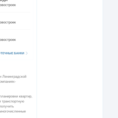
овостроек
овостроек
овостроек
ОТЕЧНЫЕ БАНКИ
 и Ленинградской
омпаниях-
планировки квартир,
 и транспортную
получить
 многочисленные