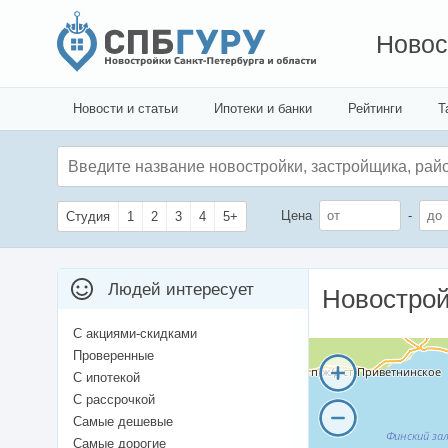
Новос
Новости и статьи
Ипотеки и банки
Рейтинги
Т
Цена
-
Студия
1
2
3
4
5+
Людей интересует
Новострой
С акциями-скидками
Проверенные
С ипотекой
С рассрочкой
Самые дешевые
Самые дорогие