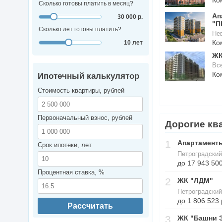
Сколько готовы платить в месяц?
Ап
30 000 р.
"П
Сколько лет готовы платить?
Нев
Ко
10 лет
ЖК
Вс
Ко
Ипотечный калькулятор
Стоимость квартиры, рублей
Первоначальный взнос, рублей
Дорогие кв
1
Апартаменты
Срок ипотеки, лет
Петроградский
до 17 943 500
Процентная ставка, %
2
ЖК "ЛДМ"
Петроградский
до 1 806 523 
Рассчитать
3
ЖК "Башни 