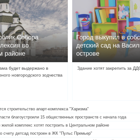
облик Собора
Город выкупил в соб
лексия во
детский сад на Васи
м районе
острове
ма будет выдержано в
Здание хотят закрепить за Д
рного новгородского зодчества
тся строительство апарт-комплекса "Харизма"
ласти благоустроили 15 общественных пространств с начала года
 жилой комплекс хотят построить в Центральном районе
по счету детсад построен в ЖК "Пульс Премьер"