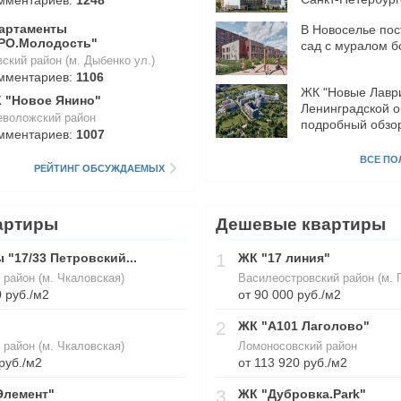
артаменты
В Новоселье пос
РО.Молодость"
сад с муралом б
ский район (м. Дыбенко ул.)
мментариев:
1106
ЖК "Новые Лаври
 "Новое Янино"
Ленинградской о
еволожский район
подробный обзо
мментариев:
1007
минусами
ВСЕ ПО
РЕЙТИНГ ОБСУЖДАЕМЫХ
артиры
Дешевые квартиры
1
 "17/33 Петровский...
ЖК "17 линия"
 район (м. Чкаловская)
Василеостровский район (м. 
 руб./м2
от 90 000 руб./м2
2
ЖК "А101 Лаголово"
 район (м. Чкаловская)
Ломоносовский район
руб./м2
от 113 920 руб./м2
3
Элемент"
ЖК "Дубровка.Park"