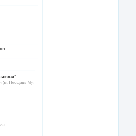
ика
никова"
н (м. Площадь Мужества)
.
.
йон