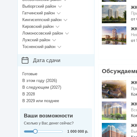
Выборгский район
ЖК
Гатчинский район
Пр
от 
Кингисеппский район
Кировский район
ЖК
Ломоносовский район
Нев
Лужский район
от 
Тосненский район
Дата сдачи
Обсуждаем
Готовые
В этом году (2026)
ЖК
В следующем (2027)
При
Ко
В 2028
В 2029 или позднее
ЖК
Все
Ваши возможности
Ко
Сколько у Вас денег сейчас?
ЖК
Вы
1 000 000 р.
Ко