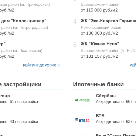
кий район (м. Приморская)
Всеволожский район
руб./м2
от 115 000 руб./м2
4
 дом "Коллекционер"
ЖК "Эко-Квартал Гармон
 район (м. Петроградская)
Ломоносовский район
руб./м2
от 130 000 руб./м2
5
ер"
ЖК "Южная Нева"
 район (м. Чкаловская)
Всеволожский район (м. Рыба
руб./м2
от 131 157 руб./м2
РЕЙТИНГ ДОРОГИХ
РЕ
 застройщики
Ипотечные банки
Group
Сбербанк
оено:
61
новостройка
Аккредитовано:
667
н
ВТБ
оено:
43
новостройки
Аккредитовано:
637
н
он
Банк "Санкт-Петер