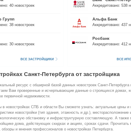
оено:
40
новостроек
Аккредитовано:
538
н
р Групп
Альфа Банк
оено:
38
новостроек
Аккредитовано:
437
н
Росбанк
оено:
30
новостроек
Аккредитовано:
412
н
ВСЕ ЗАСТРОЙЩИКИ
ВСЕ ИП
стройках Санкт-Петербурга от застройщика
икальный ресурс с обширной базой данных новостроек Санкт-Петербурга
гаем Вам проверенные и исчерпывающие данные о строящихся домах, к
ке первичной недвижимости.
ы в новостройках СПБ и области Вы сможете узнать: актуальные цены и 
ристики новостройки (тип здания, этажность и др.), месторасположение
экологическую обстановку и инфраструктурную составляющую. А также 
ойщике дома, действующих скидках и акциях, сроках сдачи. Прочитать
, обзоры и мнения профессионалов о новостройках Петербурга.