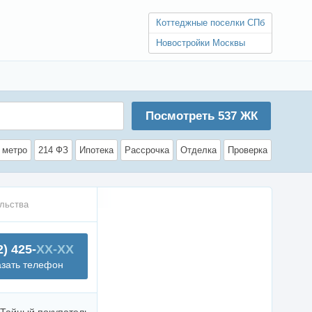
Коттеджные поселки СПб
Новостройки Москвы
Посмотреть
537
ЖК
 метро
214 ФЗ
Ипотека
Рассрочка
Отделка
Проверка
льства
2) 425-
XX-XX
азать телефон