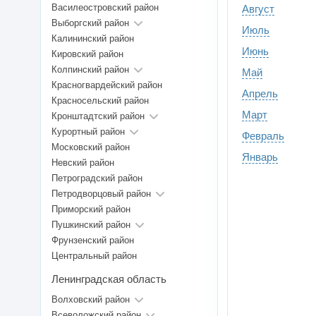
Василеостровский район
Август
Выборгский район
Июль
Калининский район
Июнь
Кировский район
Колпинский район
Май
Красногвардейский район
Апрель
Красносельский район
Март
Кронштадтский район
Курортный район
Февраль
Московский район
Январь
Невский район
Петроградский район
Петродворцовый район
Приморский район
Пушкинский район
Фрунзенский район
Центральный район
Ленинградская область
Волховский район
Всеволожский район