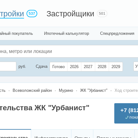
тройки
Застройщики
537
501
айный покупатель
Ипотечный калькулятор
Спецпредложения
руб.
Сдача
У
Готово
2026
2027
2028
2029
сть
Всеволожский район
Мурино
ЖК "Урбанист"
Ход строите
тельства ЖК "Урбанист"
+7 (81
пок
троительства