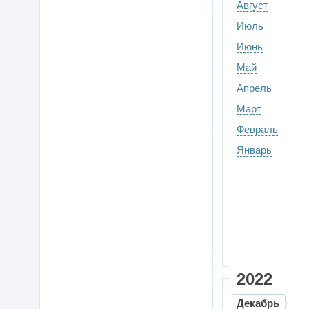
Август
Июль
Июнь
Май
Апрель
Март
Февраль
Январь
2022
Декабрь