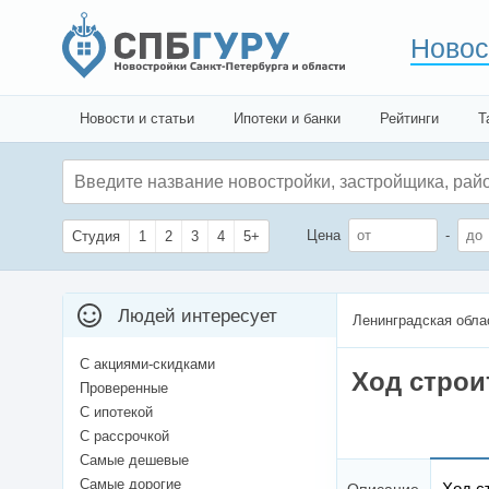
Новос
Новости и статьи
Ипотеки и банки
Рейтинги
Т
Цена
-
Студия
1
2
3
4
5+
Людей интересует
Ленинградская обла
С акциями-скидками
Ход строи
Проверенные
С ипотекой
С рассрочкой
Самые дешевые
Самые дорогие
Ход с