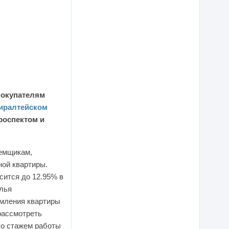
покупателям
иралтейском
роспектом и
аемщикам,
ной квартиры.
сится до 12.95% в
илья
рмления квартиры
рассмотреть
 со стажем работы