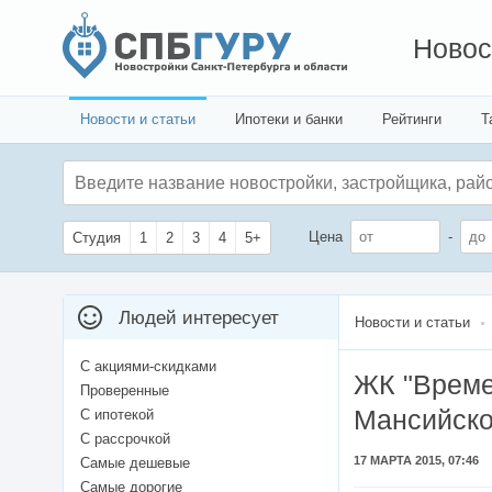
Новос
Новости и статьи
Ипотеки и банки
Рейтинги
Т
Цена
-
Студия
1
2
3
4
5+
Людей интересует
Новости и статьи
С акциями-скидками
ЖК "Време
Проверенные
Мансийско
С ипотекой
С рассрочкой
17 МАРТА 2015, 07:46
Самые дешевые
Самые дорогие