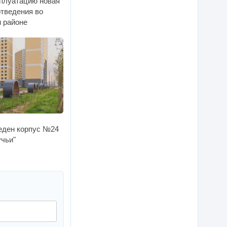
сплуатацию новая
отведения во
 районе
еден корпус №24
учьи"