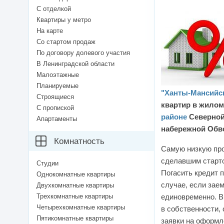
С отделкой
Квартиры у метро
На карте
Со стартом продаж
По договору долевого участия
В Ленинградской области
Малоэтажные
Планируемые
"Ханты-Мансийс
Строящиеся
квартир в жилом
С пропиской
районе
Северной
Апартаменты
набережной Обво
Комнатность
Самую низкую про
сделавшим старто
Студии
Погасить кредит п
Однокомнатные квартиры
случае, если зае
Двухкомнатные квартиры
Трехкомнатные квартиры
единовременно. В
Четырехкомнатные квартиры
в собственности,
Пятикомнатные квартиры
заявки на оформле