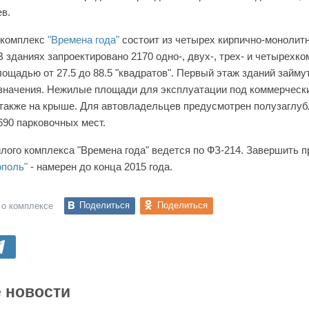
ев.
 комплекс
"Времена года"
состоит из четырех кирпично-монолит
 зданиях запроектировано 2170 одно-, двух-, трех- и четырехко
лощадью от 27.5 до 88.5 "квадратов". Первый этаж зданий займ
значения. Нежилые площади для эксплуатации под коммерческ
также на крыше. Для автовладельцев предусмотрен полузаглуб
690 парковочных мест.
лого комплекса "Времена года" ведется по ФЗ-214. Завершить п
ополь"
- намерен до конца 2015 года.
Поделиться
Поделиться
 о комплексе
 новости