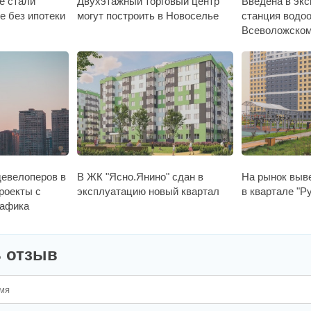
е стали
Двухэтажный торговый центр
Введена в эк
е без ипотеки
могут построить в Новоселье
станция водо
Всеволожском
девелоперов в
В ЖК "Ясно.Янино" сдан в
На рынок выв
роекты с
эксплуатацию новый квартал
в квартале "Р
рафика
 отзыв