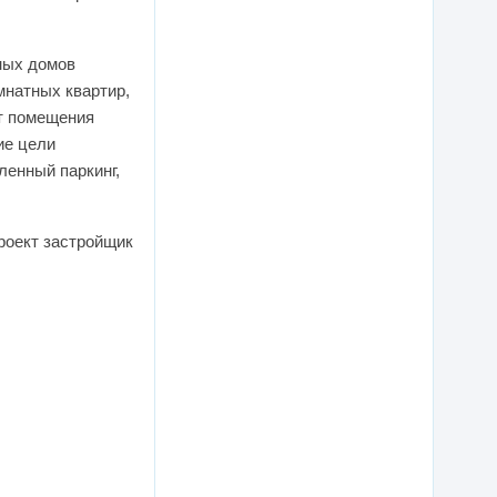
ных домов
мнатных квартир,
ут помещения
ие цели
ленный паркинг,
роект застройщик