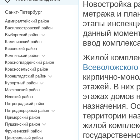
Новостройка ра
метража и пла
Санкт-Петербург
Адмиралтейский район
этапы инспекц
Василеостровский район
данный момент
Выборгский район
ввод комплекса
Калининский район
Кировский район
Жилой компле
Колпинский район
Красногвардейский район
Всеволожского
Красносельский район
кирпично-моно
Кронштадтский район
Курортный район
этажей. В них 
Московский район
этажах домов 
Невский район
Петроградский район
назначения. О
Петродворцовый район
территории на
Приморский район
жилой комплек
Пушкинский район
Фрунзенский район
государственно
Центральный район