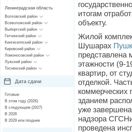
государственн
Ленинградская область
итогам отработ
Волховский район
объекту.
Всеволожский район
Выборгский район
Жилой комплек
Гатчинский район
Кингисеппский район
Шушарах
Пушк
Кировский район
представлена 
Ломоносовский район
Лужский район
этажности (9-1
Тосненский район
квартир, от ст
отделкой. Час
Дата сдачи
коммерческих 
Готовые
зданием распо
В этом году (2026)
В следующем (2027)
уже завершена
В 2028
надзора СГСНи
В 2029 или позднее
проведена инс