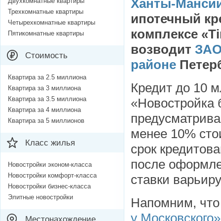
Ханты-Мансий
Двухкомнатные квартиры
Трехкомнатные квартиры
ипотечный кр
Четырехкомнатные квартиры
комплексе «T
Пятикомнатные квартиры
возводит
ЗАО
Стоимость
районе
Петерб
Квартира за 2.5 миллиона
Кредит до 10 
Квартира за 3 миллиона
Квартира за 3.5 миллиона
«Новостройка б
Квартира за 4 миллиона
предусматрива
Квартира за 5 миллионов
менее 10% сто
Класс жилья
срок кредитова
после оформле
Новостройки эконом-класса
Новостройки комфорт-класса
ставки варьиру
Новостройки бизнес-класса
Элитные новостройки
Напомним, что
у Московского»
Местонахождение