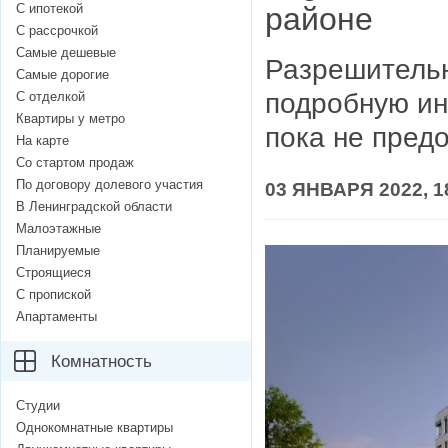
С ипотекой
районе
С рассрочкой
Самые дешевые
Разрешительн
Самые дорогие
подробную ин
С отделкой
Квартиры у метро
пока не предо
На карте
Со стартом продаж
По договору долевого участия
03 ЯНВАРЯ 2022, 1
В Ленинградской области
Малоэтажные
Планируемые
Строящиеся
С пропиской
Апартаменты
Комнатность
Студии
Однокомнатные квартиры