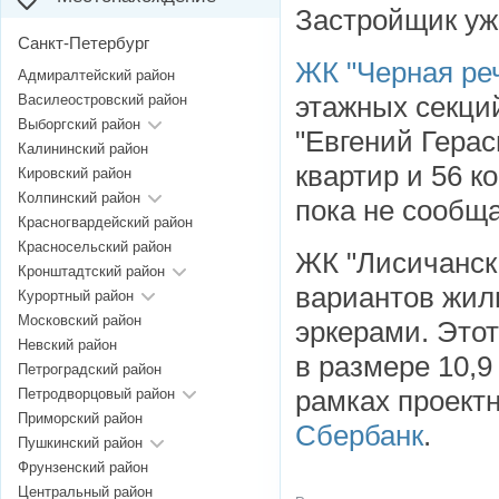
Застройщик уж
Санкт-Петербург
ЖК "Черная реч
Адмиралтейский район
этажных секций
Василеостровский район
Выборгский район
"Евгений Герас
Калининский район
квартир и 56 
Кировский район
Колпинский район
пока не сообщ
Красногвардейский район
Красносельский район
ЖК "Лисичанска
Кронштадтский район
вариантов жил
Курортный район
Московский район
эркерами
. Это
Невский район
в размере 10,9
Петроградский район
рамках проект
Петродворцовый район
Приморский район
Сбербанк
.
Пушкинский район
Фрунзенский район
Центральный район