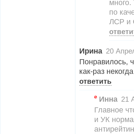
много.
по кач
ЛСР и 
ответи
Ирина
20 Апрел
Понравилось, ч
как-раз некогд
ответить
Инна
21 А
Главное ч
и УК норма
антирейтин