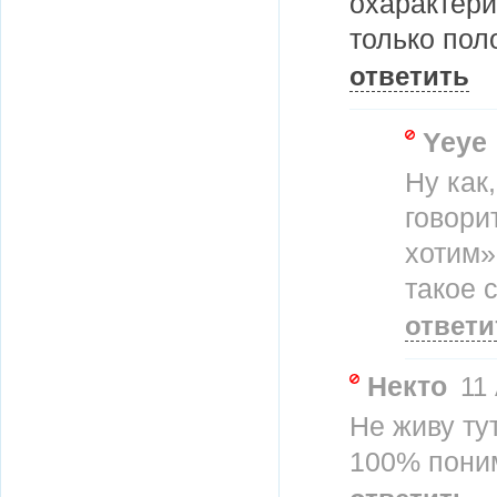
охарактер
только пол
ответить
Yeye
Ну как
говори
хотим»
такое 
ответи
Некто
11 
Не живу ту
100% пони