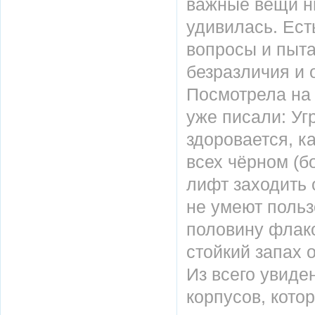
важные вещи н
удивилась. Ес
вопросы и пыта
безразличия и 
Посмотрела на 
уже писали: Уг
здоровается, к
всех чëрном (б
лифт заходить 
не умеют польз
половину флако
стойкий запах о
Из всего увиде
корпусов, кото