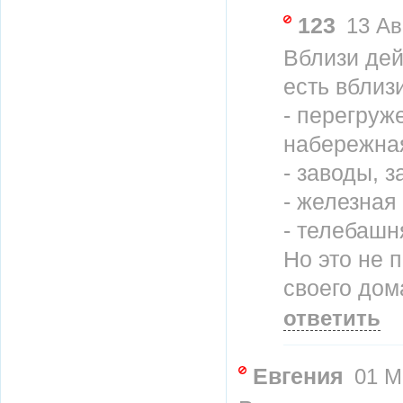
123
13 Ав
Вблизи дей
есть вблизи
- перегруж
набережная
- заводы,
- железная
- телебашн
Но это не 
своего дом
ответить
Евгения
01 Ма