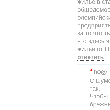
жильё в ст
общедомовы
олемпийски
предприят
за то что 
что здесь 
жильё от П
ответить
no@
С шумо
так.
Чтобы 
брежне