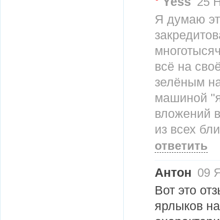
Yess
25 Н
Я думаю эт
закредитова
многотысяч
всё на сво
зелёным н
машиной "я
вложений в
из всех бл
ответить
Антон
09 Я
Вот это от
ярлыков на