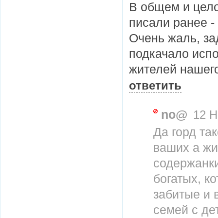
В общем и цело
писали ранее -
Очень жаль, за
подкачало исп
жителей нашего
ответить
no@
12 Н
Да горд та
ваших а жи
содержанк
богатых, к
забитые и 
семей с де