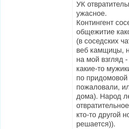
УК отвратитель
ужасное.
Контингент сос
общежитие как
(в соседских ч
веб камщицы, н
на мой взгляд 
какие-то мужи
по придомовой 
пожаловали, и
дома). Народ л
отвратительное
кто-то другой н
решается)).