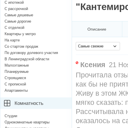
С ипотекой
"Кантемиро
С рассрочкой
Самые дешевые
Самые дорогие
С отделкой
Описание
Квартиры у метро
На карте
Самые свежие
Со стартом продаж
По договору долевого участия
В Ленинградской области
Ксения
21 Ноя
Малоэтажные
Планируемые
Прочитала отзы
Строящиеся
как бы не прият
С пропиской
Апартаменты
Живу в этом ЖК
мягко сказать: 
Комнатность
Рассчитывала н
Студии
оказалось на с
Однокомнатные квартиры