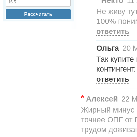
Некто
11 
Не живу ту
Рассчитать
100% пони
ответить
Ольга
20 М
Так купите
контингент.
ответить
Алексей
22 М
Жирный минус в
точнее ОПГ от 
трудом доживаю