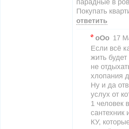
парадные в ров
Покупать кварти
ответить
oOo
17 Ма
Если всё к
жить будет
не отдыхать
хлопания дв
Ну и да от
услух от к
1 человек 
сантехник 
КУ, которы