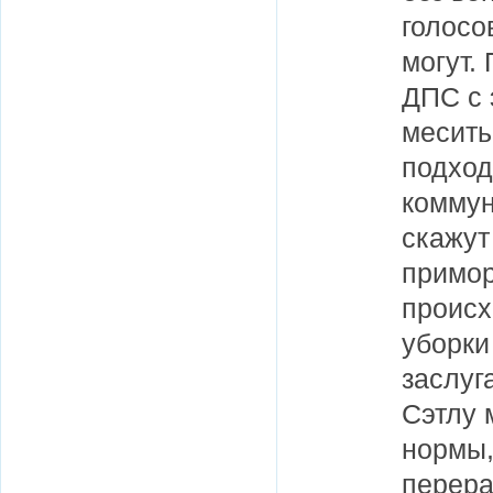
голосо
могут.
ДПС с 
месить
подход
коммун
скажут
примор
происх
уборки
заслуг
Сэтлу 
нормы,
перера