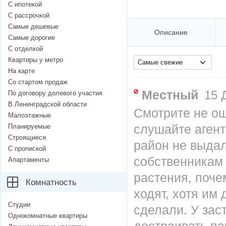
С ипотекой
С рассрочкой
Самые дешевые
Описание
Самые дорогие
С отделкой
Квартиры у метро
Самые свежие
На карте
Со стартом продаж
Местный
15 Д
По договору долевого участия
В Ленинградской области
Смотрите не ош
Малоэтажные
слушайте агент
Планируемые
Строящиеся
район не выдал
С пропиской
собственникам 
Апартаменты
растения, поче
Комнатность
ходят, хотя им
Студии
сделали. У зас
Однокомнатные квартиры