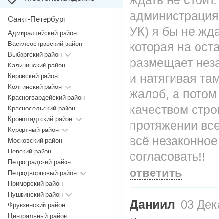
ждать не стоит.
администрация 
Санкт-Петербург
УК) я бы не ж
Адмиралтейский район
Василеостровский район
которая на ост
Выборгский район
размещает неза
Калининский район
и натягивая та
Кировский район
Колпинский район
жалоб, а потом
Красногвардейский район
качеством стро
Красносельский район
Кронштадтский район
протяжении всей
Курортный район
всё незаконно
Московский район
Невский район
согласовать!!
Петроградский район
ответить
Петродворцовый район
Приморский район
Пушкинский район
Даниил
03 Дека
Фрунзенский район
Центральный район