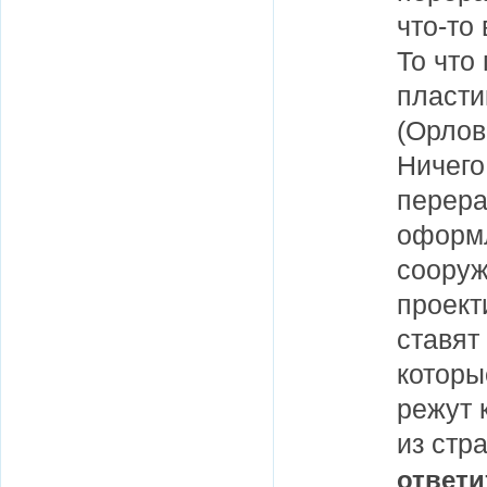
что-то
То что
пласти
(Орлов
Ничего
перера
оформл
сооруж
проект
ставят
которы
режут 
из стр
ответи