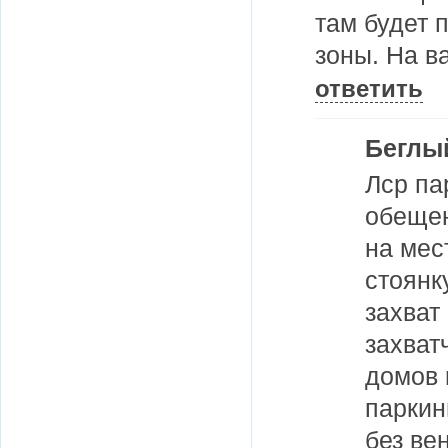
там будет 
зоны. На в
ответить
Беглы
Лср па
обещен
на мес
стоянк
захват
захват
домов 
паркин
без ве