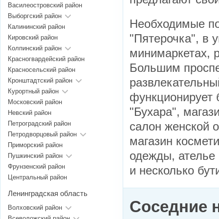
Василеостровский район
Выборгский район
Необходимые по
Калининский район
"Пятерочка", в 
Кировский район
Колпинский район
минимаркетах, 
Красногвардейский район
Большим проспе
Красносельский район
развлекательный
Кронштадтский район
Курортный район
функционирует 
Московский район
"Бухара", мага
Невский район
Петроградский район
салон женской о
Петродворцовый район
магазин космети
Приморский район
одежды, ателье 
Пушкинский район
Фрунзенский район
и несколько бу
Центральный район
Ленинградская область
Соседние 
Волховский район
Всеволожский район