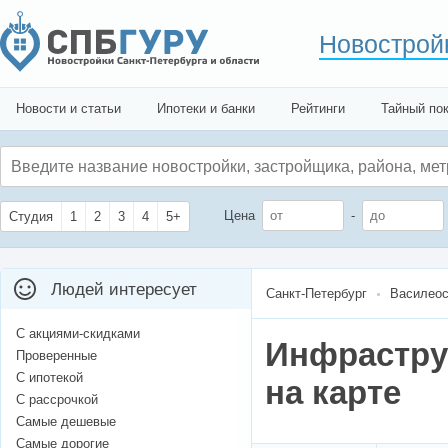
Новострой
Новости и статьи
Ипотеки и банки
Рейтинги
Тайный по
Цена
-
Студия
1
2
3
4
5+
Людей интересует
Санкт-Петербург
Василеос
С акциями-скидками
Инфрастру
Проверенные
С ипотекой
на карте
С рассрочкой
Самые дешевые
Самые дорогие