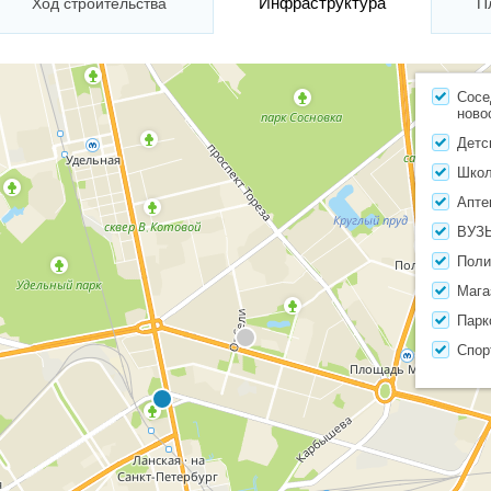
Инфраструктура
Ход строительства
П
Сосе
ново
Детс
Шко
Апте
ВУЗ
Поли
Мага
Парк
Спор