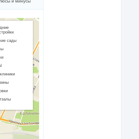
люсы и минусы
дние
стройки
кие сады
лы
ки
Ы
клиники
зины
овки
тзалы