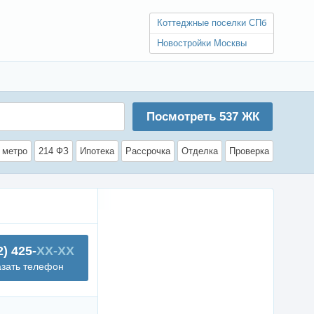
Коттеджные поселки СПб
Новостройки Москвы
Посмотреть
537
ЖК
 метро
214 ФЗ
Ипотека
Рассрочка
Отделка
Проверка
2) 425-
XX-XX
азать телефон