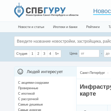
Новос
Новости и статьи
Ипотеки и банки
Рейтинги
Т
Цена
-
Студия
1
2
3
4
5+
Людей интересует
Санкт-Петербург
С акциями-скидками
Инфрастру
Проверенные
карте
С ипотекой
С рассрочкой
Самые дешевые
Самые дорогие