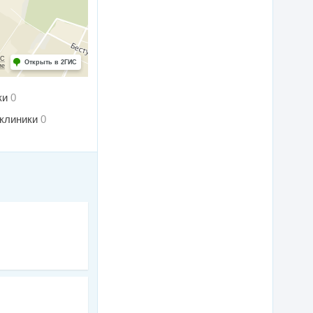
ИС
Открыть в 2ГИС
ие
ки
0
клиники
0