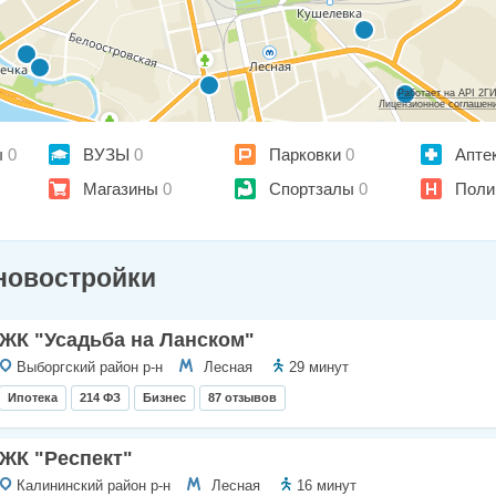
Работает на API 2Г
Лицензионное соглашен
ы
0
ВУЗЫ
0
Парковки
0
Апте
Магазины
0
Спортзалы
0
Поли
новостройки
ЖК "Усадьба на Ланском"
Выборгский район р-н
Лесная
29 минут
Ипотека
214 ФЗ
Бизнес
87 отзывов
ЖК "Респект"
Калининский район р-н
Лесная
16 минут