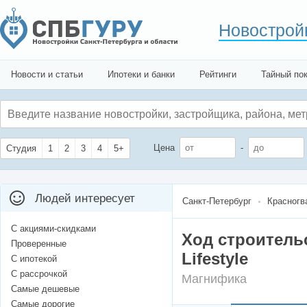
Новострой
Новости и статьи
Ипотеки и банки
Рейтинги
Тайный по
Цена
-
Студия
1
2
3
4
5+
Людей интересует
Санкт-Петербург
Красногв
С акциями-скидками
Ход строитель
Проверенные
Lifestyle
С ипотекой
С рассрочкой
Магнифика
Самые дешевые
Самые дорогие