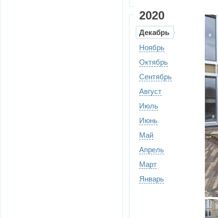
2020
Декабрь
Ноябрь
Октябрь
Сентябрь
Август
Июль
Июнь
Май
Апрель
Март
Январь