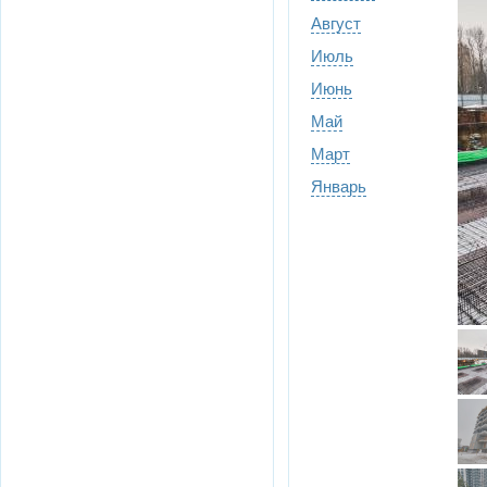
Август
Июль
Июнь
Май
Март
Январь