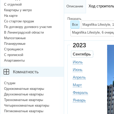
С отделкой
Ход строител
Описание
Квартиры у метро
На карте
Показать
Со стартом продаж
Все
Magnifika Lifestyle,
По договору долевого участия
В Ленинградской области
Magnifika Lifestyle, 6 очер
Малоэтажные
Планируемые
2023
Строящиеся
Сентябрь
С пропиской
Апартаменты
Июль
Июнь
Комнатность
Апрель
Студии
Март
Однокомнатные квартиры
Февраль
Двухкомнатные квартиры
Трехкомнатные квартиры
Январь
Четырехкомнатные квартиры
Пятикомнатные квартиры