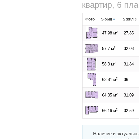
квартир, 6 пл
Фото
S общ
S жил
2
47.98 м
27.85
2
57.7 м
32.08
2
58.3 м
31.84
2
63.81 м
36
2
64.35 м
31.09
2
66.16 м
32.59
Наличие и актуальн