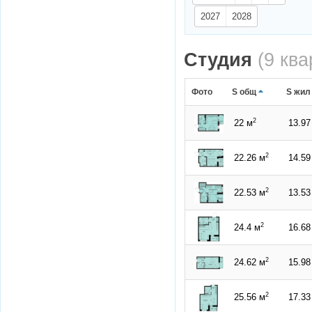
2027
2028
Студия
(9 ква
Фото
S общ
S жил
2
22 м
13.97
2
22.26 м
14.59
2
22.53 м
13.53
2
24.4 м
16.68
2
24.62 м
15.98
2
25.56 м
17.33