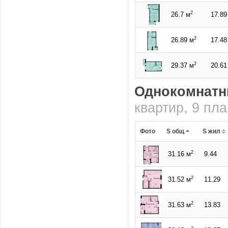
2
26.7 м
17.89
2
26.89 м
17.48
2
29.37 м
20.61
Однокомнатн
квартир, 9 пл
Фото
S общ
S жил
2
31.16 м
9.44
2
31.52 м
11.29
2
31.63 м
13.83