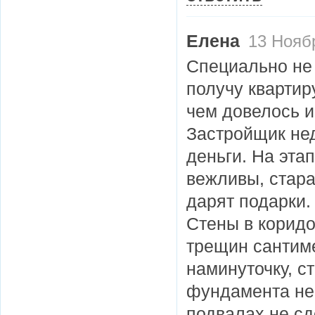
Елена
13 Ноябр
Специально не 
получу квартиру
чем довелось и
Застройщик не
деньги. На этап
вежливы, стара
дарят подарки.
Стены в корид
трещин сантим
наминуточку, с
фундамента не 
подвалах не с