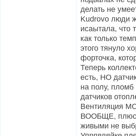
делать не умеет
Kudrovo люди ж
исаытала, что т
как только тем
этого тянуло хо
форточка, кото
Теперь коллект
есть, НО датчи
на полу, пломб 
датчиков отопл
Вентиляция МОП
ВООБЩЕ, плюс о
живыми не выб
Упрпвляйке пле