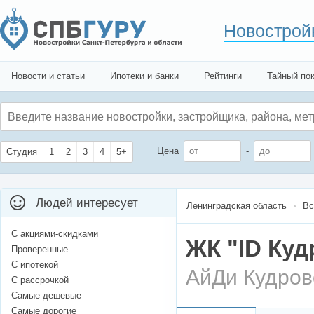
Новострой
Новости и статьи
Ипотеки и банки
Рейтинги
Тайный по
Цена
-
Студия
1
2
3
4
5+
Людей интересует
Ленинградская область
Вс
С акциями-скидками
ЖК "ID Куд
Проверенные
С ипотекой
АйДи Кудров
С рассрочкой
Самые дешевые
Самые дорогие