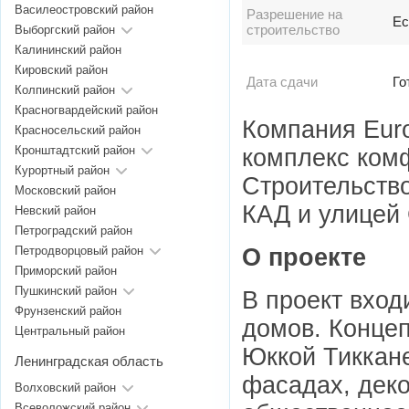
Василеостровский район
Разрешение на
Ес
строительство
Выборгский район
Калининский район
Кировский район
Дата сдачи
Го
Колпинский район
Красногвардейский район
Компания Euro
Красносельский район
Кронштадтский район
комплекс комф
Курортный район
Строительство
Московский район
КАД и улицей
Невский район
Петроградский район
О проекте
Петродворцовый район
Приморский район
Пушкинский район
В проект вход
Фрунзенский район
домов. Конце
Центральный район
Юккой Тиккан
Ленинградская область
фасадах, деко
Волховский район
Всеволожский район