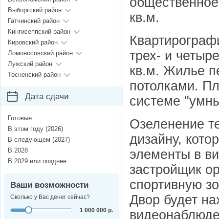
общественное
Выборгский район
кв.м.
Гатчинский район
Кингисеппский район
Квартирографи
Кировский район
трех- и четыр
Ломоносовский район
Лужский район
кв.м. Жилье п
Тосненский район
потолками.
Пл
Дата сдачи
системе "умны
Готовые
Озеленение т
В этом году (2026)
дизайну, кото
В следующем (2027)
В 2028
элементы в ви
В 2029 или позднее
застройщик ор
спортивную зо
Ваши возможности
Двор будет на
Сколько у Вас денег сейчас?
1 000 000 р.
видеонаблюде