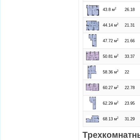
2
43.8 м
26.18
2
44.14 м
21.31
2
47.72 м
21.66
2
50.81 м
33.37
2
58.36 м
22
2
60.27 м
22.78
2
62.29 м
23.95
2
68.13 м
31.29
Трехкомнатн