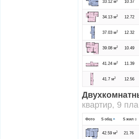
2
33.12 м
10.37
2
34.13 м
12.72
2
37.03 м
12.32
2
39.08 м
10.49
2
41.24 м
11.39
2
41.7 м
12.56
Двухкомнатн
квартир, 9 пл
Фото
S общ
S жил
2
42.59 м
21.76