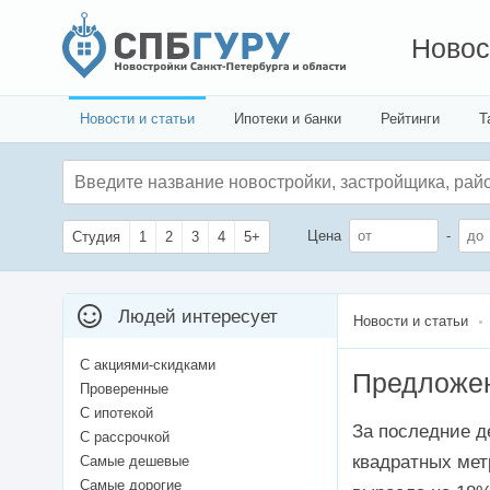
Новос
Новости и статьи
Ипотеки и банки
Рейтинги
Т
Цена
-
Студия
1
2
3
4
5+
Людей интересует
Новости и статьи
С акциями-скидками
Предложен
Проверенные
С ипотекой
За последние д
С рассрочкой
квадратных мет
Самые дешевые
Самые дорогие