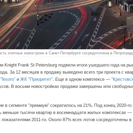
сть элитных новостроек в Санкт-Петербурге сосредоточена в Петроград
 Knight Frank St Petersburg подвели итоги ушедшего года на р
ода. За 12 месяцев в продажу выведено всего три проекта с к
"Tesoro"
и
ЖК "Приоритет"
. Еще в одном комплексе —
"Крестовск
усов. В восьми новостройках продажи завершены или свободны
ие в сегменте "премиум" сократилось на 21%. Под конец 2020-го
ь меньше тысячи квартир в восемнадцати жилых комплексах — 1
 показателями 2011-го.
Около 87% всех лотов сосредоточены в