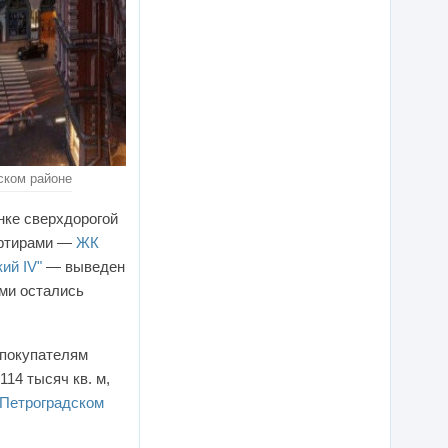
ском районе
ынке сверхдорогой
вартирами —
ЖК
ий IV"
— выведен
ми остались
 покупателям
14 тысяч кв. м,
Петроградском