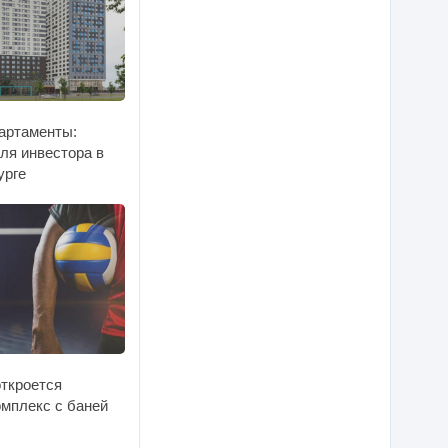
партаменты:
ля инвестора в
урге
откроется
омплекс с баней