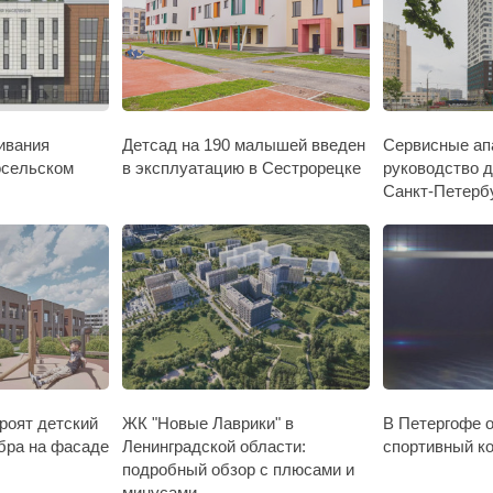
ивания
Детсад на 190 малышей введен
​Сервисные а
осельском
в эксплуатацию в Сестрорецке
руководство д
Санкт-Петерб
роят детский
ЖК "Новые Лаврики" в
В Петергофе 
бра на фасаде
Ленинградской области:
спортивный к
подробный обзор с плюсами и
минусами