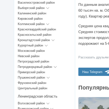
Василеостровский район
По данным аналити
Выборгский район
60 тысяч кв. м. 
Калининский район
году). Квартир ре
Кировский район
Колпинский район
Средняя цена ква
Красногвардейский район
Средняя стоимост
Красносельский район
экспертов продол
Кронштадтский район
подорожают на 5-
Курортный район
Московский район
Невский район
Рассказать друзьям
Петроградский район
Петродворцовый район
Наш Telegram
Приморский район
Пушкинский район
Фрунзенский район
Популярны
Центральный район
Ленинградская область
Волховский район
Всеволожский район