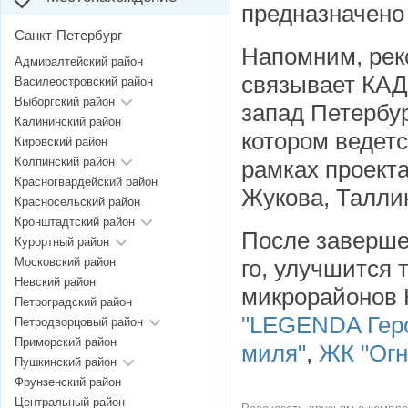
предназначено 
Санкт-Петербург
Напомним, реко
Адмиралтейский район
связывает КАД
Василеостровский район
Выборгский район
запад Петербур
Калининский район
котором ведетс
Кировский район
Колпинский район
рамках проект
Красногвардейский район
Жукова, Талли
Красносельский район
Кронштадтский район
После завершен
Курортный район
Московский район
го, улучшится 
Невский район
микрорайонов 
Петроградский район
"LEGENDA Гер
Петродворцовый район
Приморский район
миля"
,
ЖК "Огн
Пушкинский район
Фрунзенский район
Центральный район