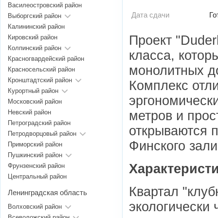
Василеостровский район
Дата сдачи
Го
Выборгский район
Калининский район
Проект "Duder
Кировский район
Колпинский район
класса, котор
Красногвардейский район
монолитных до
Красносельский район
Кронштадтский район
Комплекс отл
Курортный район
эргономическ
Московский район
метров и прос
Невский район
Петроградский район
открываются 
Петродворцовый район
Финского зали
Приморский район
Пушкинский район
Характеристи
Фрунзенский район
Центральный район
Квартал "клуб
Ленинградская область
экологически 
Волховский район
Всеволожский район