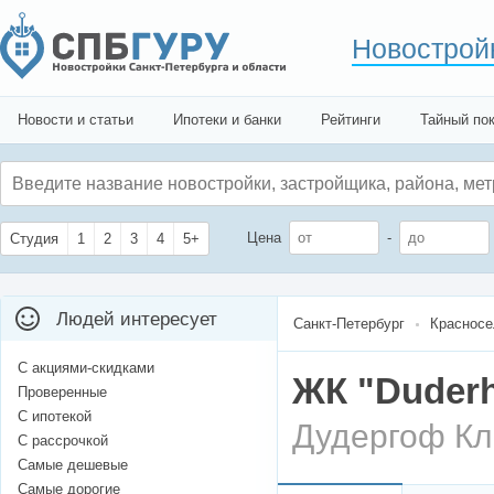
Новострой
Новости и статьи
Ипотеки и банки
Рейтинги
Тайный по
Цена
-
Студия
1
2
3
4
5+
Людей интересует
Санкт-Петербург
Красносе
С акциями-скидками
ЖК "Duderh
Проверенные
С ипотекой
Дудергоф Кл
С рассрочкой
Самые дешевые
Самые дорогие