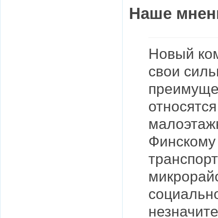
Наше мнен
Новый ко
свои силь
преимуще
относятся
малоэтажн
Финскому 
транспорт
микрорай
социально
незначите