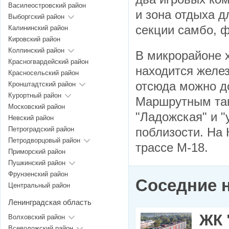
Василеостровский район
и зона отдыха д
Выборгский район
секции самбо, ф
Калининский район
Кировский район
Колпинский район
В микрорайоне 
Красногвардейский район
находится желе
Красносельский район
отсюда можно д
Кронштадтский район
Курортный район
Маршрутным так
Московский район
"Ладожская" и "
Невский район
Петроградский район
поблизости. На
Петродворцовый район
трассе М-18.
Приморский район
Пушкинский район
Фрунзенский район
Соседние 
Центральный район
Ленинградская область
ЖК 
Волховский район
Всеволожский район