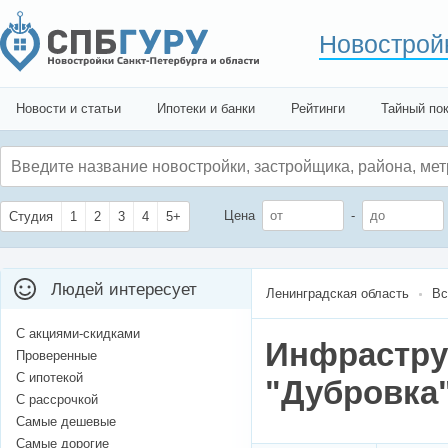
Новострой
Новости и статьи
Ипотеки и банки
Рейтинги
Тайный по
Цена
-
Студия
1
2
3
4
5+
Людей интересует
Ленинградская область
Вс
С акциями-скидками
Инфрастру
Проверенные
С ипотекой
"Дубровка"
С рассрочкой
Самые дешевые
Самые дорогие