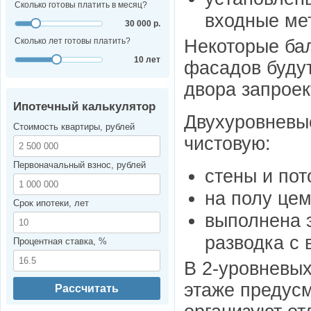
Сколько готовы платить в месяц?
входные ме
30 000 р.
Некоторые ба
Сколько лет готовы платить?
10 лет
фасадов будут
двора запрое
Ипотечный калькулятор
Двухуровневые
Стоимость квартиры, рублей
чистовую:
Первоначальный взнос, рублей
стены и по
на полу цем
Срок ипотеки, лет
выполнена 
разводка с 
Процентная ставка, %
В 2-уровневых
этаже предус
Рассчитать