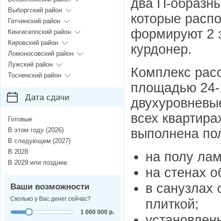
два П-образны
Выборгский район
которые распо
Гатчинский район
формируют 2 з
Кингисеппский район
Кировский район
курдонер.
Ломоносовский район
Лужский район
Комплекс расс
Тосненский район
площадью 24-1
Дата сдачи
двухуровневые
всех квартира
Готовые
выполнена пол
В этом году (2026)
В следующем (2027)
В 2028
на полу лам
В 2029 или позднее
на стенах о
в санузлах 
Ваши возможности
Сколько у Вас денег сейчас?
плиткой;
1 000 000 р.
установлен