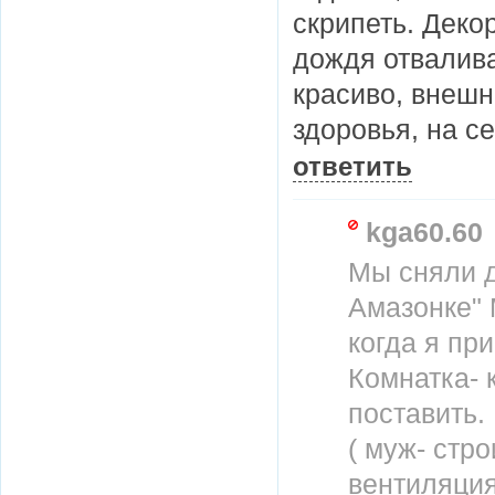
скрипеть. Деко
дождя отвалива
красиво, внешн
здоровья, на с
ответить
kga60.60
Мы сняли д
Амазонке" 
когда я пр
Комнатка- 
поставить.
( муж- стр
вентиляция