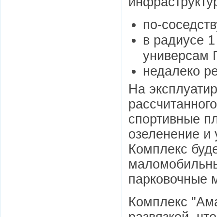
инфраструкту
по-соседств
в радиусе 1
универсам 
недалеко ре
На эксплуати
рассчитанного
спортивные пл
озеленение и
Комплекс буде
маломобильны
парковочные м
Комплекс "Ама
развязкой, чт