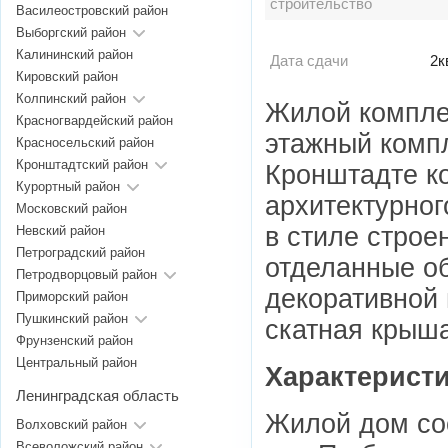
строительство
Василеостровский район
Выборгский район
Калининский район
Дата сдачи
2к
Кировский район
Колпинский район
Жилой комплек
Красногвардейский район
этажный компл
Красносельский район
Кронштадтский район
Кронштадте ко
Курортный район
архитектурног
Московский район
в стиле строе
Невский район
Петроградский район
отделанные о
Петродворцовый район
декоративной 
Приморский район
Пушкинский район
скатная крыша
Фрунзенский район
Центральный район
Характеристи
Ленинградская область
Жилой дом сос
Волховский район
Всеволожский район