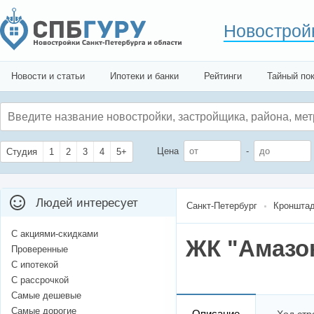
Новострой
Новости и статьи
Ипотеки и банки
Рейтинги
Тайный по
Цена
-
Студия
1
2
3
4
5+
Людей интересует
Санкт-Петербург
Кронштад
С акциями-скидками
ЖК "Амазо
Проверенные
С ипотекой
С рассрочкой
Самые дешевые
Самые дорогие
Описание