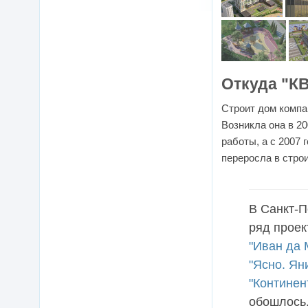
Откуда "К
Строит дом комп
Возникла она в 2
работы, а с 2007
переросла в стро
В Санкт-П
ряд проек
"Иван да 
"Ясно. Ян
"Континен
обошлось.