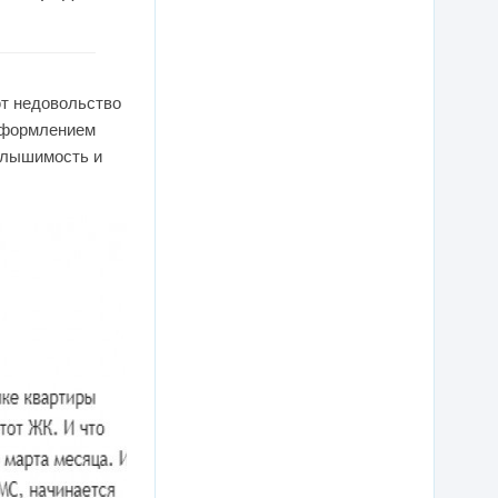
т недовольство
 оформлением
 слышимость и