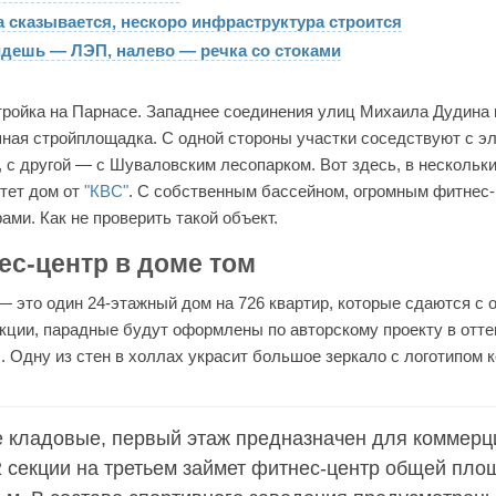
а сказывается, нескоро инфраструктура строится
дешь ― ЛЭП, налево ― речка со стоками
ройка на Парнасе. Западнее соединения улиц Михаила Дудина 
ная стройплощадка. С одной стороны участки соседствуют с э
, с другой ― с Шуваловским лесопарком. Вот здесь, в нескольки
стет дом от
"КВС"
. С собственным бассейном, огромным фитнес-
ми. Как не проверить такой объект.
ес-центр в доме том
 это один 24-этажный дом на 726 квартир, которые сдаются с 
екции, парадные будут оформлены по авторскому проекту в отте
. Одну из стен в холлах украсит большое зеркало с логотипом 
 кладовые, первый этаж предназначен для коммерци
2 секции на третьем займет фитнес-центр общей пл