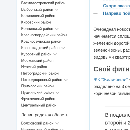
Василеостровский район
Скоро сказк
Выборгский район
Направо пой
Калининский район
Кировский район
Колпинский район
Очередная новост
Красногвардейский район
начинается сплош
Красносельский район
железной дорогой
Кронштадтский район
зеленой зоны, ра
Курортный район
видовыми квартира
Московский район
Невский район
Свой фитн
Петроградский район
ЖК "Жили-были"
―
Петродворцовый район
Приморский район
разделено на 3 с
Пушкинский район
коричневой гаммы
Фрунзенский район
Центральный район
В подвале
Ленинградская область
второй и 
Волховский район
Всеволожский район