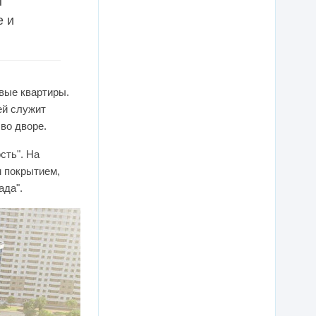
ы
е и
овые квартиры.
ей служит
во дворе.
сть". На
 покрытием,
ада".