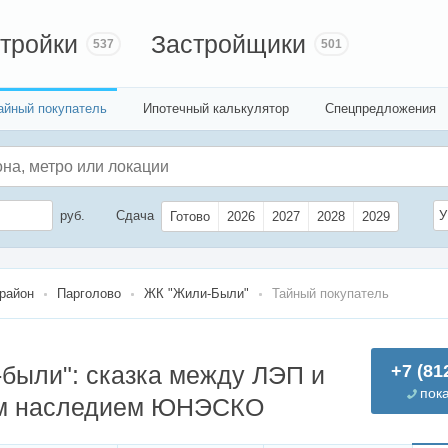
тройки
Застройщики
537
501
айный покупатель
Ипотечный калькулятор
Спецпредложения
руб.
Сдача
У
Готово
2026
2027
2028
2029
 район
Парголово
ЖК "Жили-Были"
Тайный покупатель
были": сказка между ЛЭП и
+7 (81
пок
м наследием ЮНЭСКО