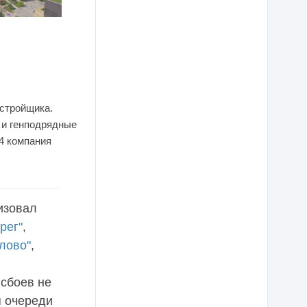
астройщика.
 и генподрядные
14 компания
изовал
рег"
,
лово"
,
 сбоев не
я очереди