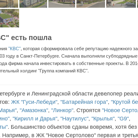
ВС" есть пошла
ания
"КВС"
, которая сформировала себе репутацию надежного з
003 году в Санкт-Петербурге. Сначала выполняли субподрядные
 года фирма начала инвестировать в собственные проекты. В 20
ительный холдинг "Группа компаний КВС".
етербурге и Ленинградской области девелопер реал
тов:
ЖК "Гуси-Лебеди"
,
"Батарейная гора"
,
"Крутой бе
Марья"
,
"Амазонка"
,
"Линкор"
. Строятся
"Новое Серто
ино"
,
"Кирилл и Дарья"
,
"Наутилус"
,
"Крылья"
,
"G9"
,
ты"
. Большинство объектов сданы вовремя, хотя без
 Например, в ЖК "Новое Сертолово" первая и треть