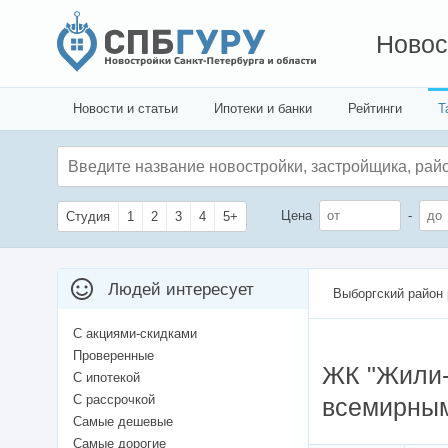
Новос
Новости и статьи
Ипотеки и банки
Рейтинги
Т
Цена
-
Студия
1
2
3
4
5+
Людей интересует
Выборгский район
С акциями-скидками
Проверенные
ЖК "Жили-
С ипотекой
С рассрочкой
всемирны
Самые дешевые
Самые дорогие