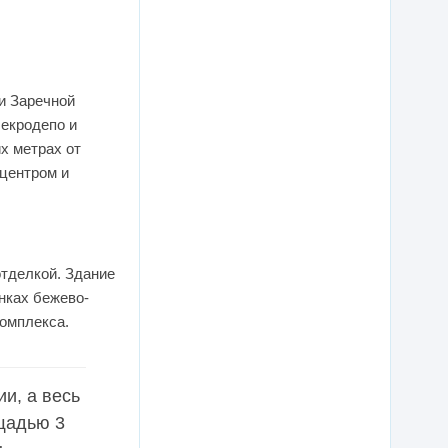
и Заречной
лекродепо и
х метрах от
центром и
отделкой. Здание
нках бежево-
комплекса.
и, а весь
ощадью 3