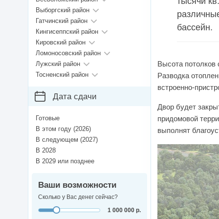
тысячи кв
Выборгский район
различные
Гатчинский район
бассейн.
Кингисеппский район
Кировский район
Ломоносовский район
Высота потолков с
Лужский район
Тосненский район
Разводка отоплен
встроенно-пристр
Дата сдачи
Двор будет закры
Готовые
придомовой терри
В этом году (2026)
выполнят благоус
В следующем (2027)
В 2028
В 2029 или позднее
Ваши возможности
Сколько у Вас денег сейчас?
1 000 000 р.