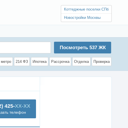
Коттеджные поселки СПб
Новостройки Москвы
Посмотреть
537
ЖК
 метро
214 ФЗ
Ипотека
Рассрочка
Отделка
Проверка
2) 425-
XX-XX
азать телефон