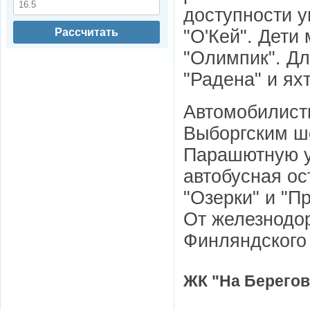
доступности у
"О'Кей". Дети
Рассчитать
"Oлимпик". Дл
"Радена" и яхт
Автомобилист
Выборгским ш
Парашютную у
автобусная ос
"Озерки" и "П
От железнодо
Финляндского 
ЖК "На Берегов