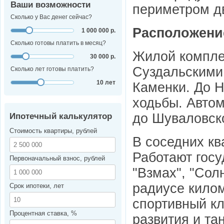
Ваши возможности
периметром д
Сколько у Вас денег сейчас?
Расположени
1 000 000 р.
Сколько готовы платить в месяц?
Жилой компле
30 000 р.
Суздальскими
Сколько лет готовы платить?
10 лет
Каменки. До Н
ходьбы. Авто
до Шувалoвско
Ипотечный калькулятор
Стоимость квартиры, рублей
В соседних кв
Работают госу
Первоначальный взнос, рублей
"Взмах", "Сол
радиусе кило
Срок ипотеки, лет
спортивный кл
Процентная ставка, %
развития и та