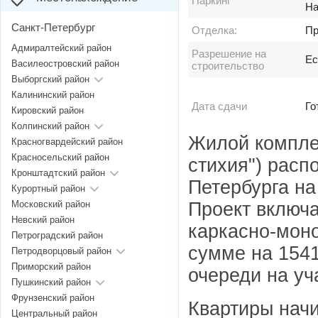
Паркинг
На
Санкт-Петербург
Отделка:
Пр
Адмиралтейский район
Разрешение на
Ес
Василеостровский район
строительство
Выборгский район
Калининский район
Дата сдачи
Го
Кировский район
Колпинский район
Жилой компле
Красногвардейский район
Красносельский район
стихия") расп
Кронштадтский район
Петербурга на
Курортный район
Проект включа
Московский район
Невский район
каркасно-мон
Петроградский район
сумме на 1541
Петродворцовый район
Приморский район
очереди на уч
Пушкинский район
Фрунзенский район
Квартиры начи
Центральный район