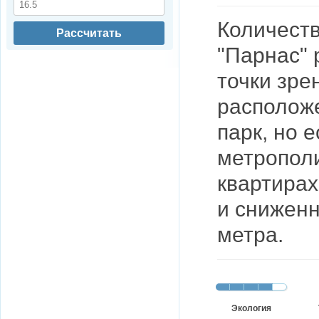
Количеств
Рассчитать
"Парнас" 
точки зре
располож
парк, но 
метрополи
квартирах
и сниженн
метра
.
Экология