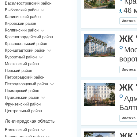
Кра
Василеостровский район
46 
Выборгский район
Калининский район
Ипотека
Кировский район
Колпинский район
ЖК 
Красногвардейский район
Красносельский район
Мос
Кронштадтский район
Курортный район
воро
Московский район
Ипотека
Невский район
Петроградский район
Петродворцовый район
ЖК 
Приморский район
Адм
Пушкинский район
Фрунзенский район
Балт
Центральный район
Ипотека
Ленинградская область
Волховский район
ЖК 
Всеволожский район