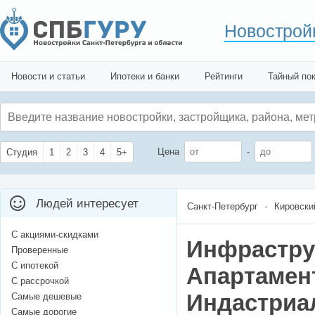
Новострой
Новости и статьи
Ипотеки и банки
Рейтинги
Тайный по
Цена
-
Студия
1
2
3
4
5+
Людей интересует
Санкт-Петербург
Кировски
С акциями-скидками
Инфрастру
Проверенные
С ипотекой
Апартамен
С рассрочкой
Индастриал
Самые дешевые
Самые дорогие