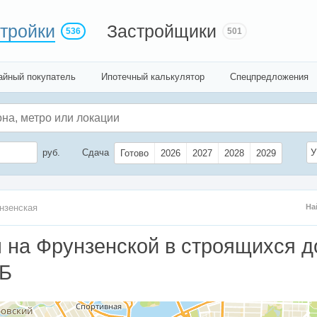
тройки
Застройщики
536
501
айный покупатель
Ипотечный калькулятор
Спецпредложения
руб.
Сдача
У
Готово
2026
2027
2028
2029
нзенская
На
 на Фрунзенской в строящихся д
ПБ