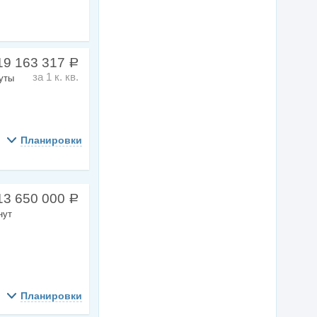
19 163 317
a
за 1 к. кв.
уты
Планировки
13 650 000
a
нут
Планировки