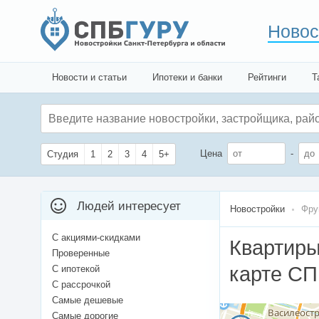
Новос
Новости и статьи
Ипотеки и банки
Рейтинги
Т
Цена
-
Студия
1
2
3
4
5+
Людей интересует
Новостройки
Фру
С акциями-скидками
Квартиры
Проверенные
карте С
С ипотекой
С рассрочкой
Самые дешевые
Самые дорогие