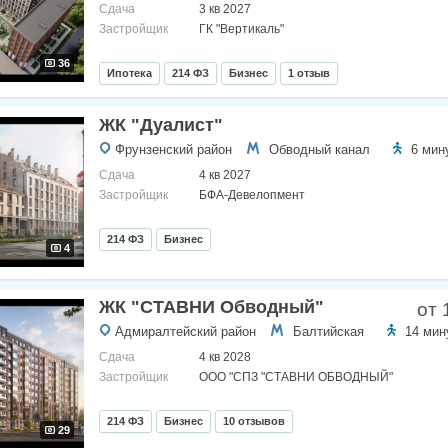
Сдача
3 кв 2027
Застройщик
ГК "Вертикаль"
36
Ипотека
214 ФЗ
Бизнес
1 отзыв
ЖК "Дуалист"
Фрунзенский район
Обводный канал
6 мин
Сдача
4 кв 2027
Застройщик
БФА-Девелопмент
214 ФЗ
Бизнес
4
ЖК "СТАВНИ Обводный"
от 
Адмиралтейский район
Балтийская
14 мин
Сдача
4 кв 2028
Застройщик
ООО "СПЗ "СТАВНИ ОБВОДНЫЙ"
214 ФЗ
Бизнес
10 отзывов
29