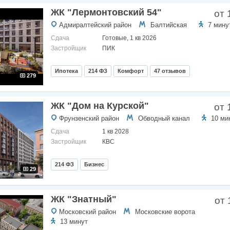
ЖК "Лермонтовский 54"
от 
Адмиралтейский район
Балтийская
7 мину
Сдача
Готовые, 1 кв 2026
Застройщик
ПИК
Ипотека
214 ФЗ
Комфорт
47 отзывов
279
ЖК "Дом на Курской"
от 
Фрунзенский район
Обводный канал
10 ми
Сдача
1 кв 2028
Застройщик
КВС
214 ФЗ
Бизнес
29
ЖК "Знатный"
от 
Московский район
Московские ворота
13 минут