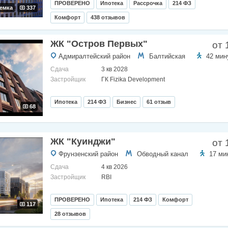
ПРОВЕРЕНО
Ипотека
Рассрочка
214 ФЗ
емка
337
Комфорт
438 отзывов
ЖК "Остров Первых"
от 
Адмиралтейский район
Балтийская
42 мин
Сдача
3 кв 2028
Застройщик
ГК Fizika Development
Ипотека
214 ФЗ
Бизнес
61 отзыв
68
ЖК "Куинджи"
от 
Фрунзенский район
Обводный канал
17 ми
Сдача
4 кв 2026
Застройщик
RBI
ПРОВЕРЕНО
Ипотека
214 ФЗ
Комфорт
117
28 отзывов