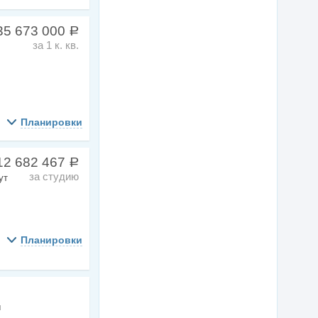
35 673 000
a
за 1 к. кв.
Планировки
12 682 467
a
за студию
ут
Планировки
ы