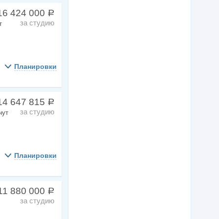
16 424 000
a
за студию
т
Планировки
14 647 815
a
за студию
нут
Планировки
11 880 000
a
за студию