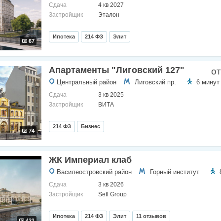
Сдача
4 кв 2027
Застройщик
Эталон
Ипотека
214 ФЗ
Элит
67
Апартаменты "Лиговский 127"
от
Центральный район
Лиговский пр.
6 минут
Сдача
3 кв 2025
Застройщик
ВИТА
214 ФЗ
Бизнес
74
ЖК Империал клаб
Василеостровский район
Горный институт
Сдача
3 кв 2026
Застройщик
Setl Group
Ипотека
214 ФЗ
Элит
11 отзывов
421