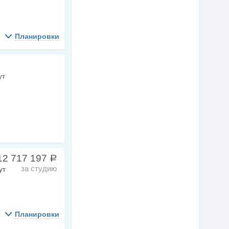
Планировки
ут
12 717 197
a
за студию
ут
Планировки