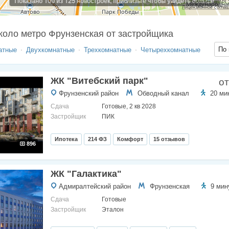
Показано 100 из 125 новостроек, приблизьте чтобы увидеть больше
Работает на API
Лицензионное согла
коло метро Фрунзенская от застройщика
По 
атные
Двухкомнатные
Трехкомнатные
Четырехкомнатные
ЖК "Витебский парк"
от
Фрунзенский район
Обводный канал
20 ми
Сдача
Готовые, 2 кв 2028
Застройщик
ПИК
Ипотека
214 ФЗ
Комфорт
15 отзывов
896
ЖК "Галактика"
Адмиралтейский район
Фрунзенская
9 мин
Сдача
Готовые
Застройщик
Эталон