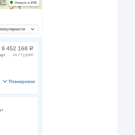
 2ГИС
Открыть в 2ГИС
шение
популярности
 9 452 168
a
за студию
нут
Планировки
ут