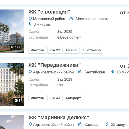
ЖК "е.волюция"
от 
Московский район
Московские ворота
3 минуты
Сдача
3 кв 2025
Застройщик
e.Development
197
Ипотека
214 ФЗ
Бизнес
19 отзывов
ЖК "Передвижники"
от 
Адмиралтейский район
Балтийская
18 мин
Сдача
1 кв 2029
Застройщик
RBI
Ипотека
214 ФЗ
Комфорт
3
ЖК "Мариинка Делюкс"
Адмиралтейский район
Садовая
33 минут