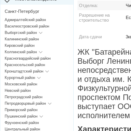
Отделка:
Чи
Санкт-Петербург
Разрешение на
Ес
Адмиралтейский район
строительство
Василеостровский район
Выборгский район
Дата сдачи
3к
Калининский район
Кировский район
ЖК "Батарейна
Колпинский район
Красногвардейский район
Выборг Ленин
Красносельский район
непосредствен
Кронштадтский район
и отдыха им.
Курортный район
Московский район
Физкультурно
Невский район
проспектом П
Петроградский район
Петродворцовый район
выступает ОО
Приморский район
исполнителем
Пушкинский район
Фрунзенский район
Характеристи
Центральный район