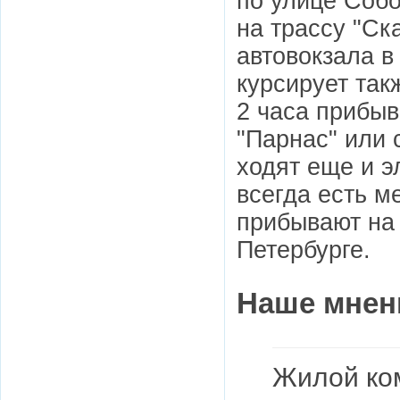
по улице Собо
на трассу "Ск
автовокзала в
курсирует так
2 часа прибыв
"Парнас" или 
ходят еще и э
всегда есть ме
прибывают на 
Петербурге.
Наше мнен
Жилой ком