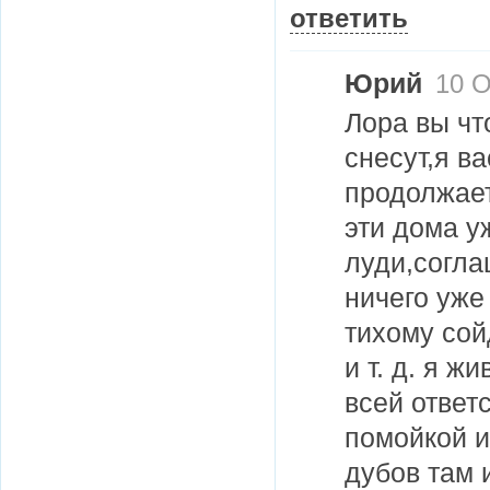
ответить
Юрий
10 О
Лора вы чт
снесут,я в
продолжает
эти дома у
луди,согла
ничего уже
тихому сой
и т. д. я ж
всей ответ
помойкой и
дубов там 