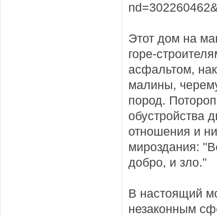
nd=302260462&p
Этот дом на ма
горе-строителя
асфальтом, на
малины, черему
пород. Поторо
обустройства д
отношения и ни
мироздания: "
добро, и зло."
В настоящий мо
незаконным сф