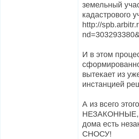
земельный учас
кадастрового у
http://spb.arbit
nd=303293380&p
И в этом проце
сформированног
вытекает из уж
инстанцией реш
А из всего это
НЕЗАКОННЫЕ, т
дома есть неза
СНОСУ!