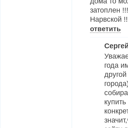
дома то мо
затоплен !
Нарвской !!
ответить
Серге
Уважае
года и
другой
города
собира
купить
конкре
значит