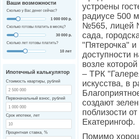
Ваши возможности
устроены гост
Сколько у Вас денег сейчас?
радиусе 500 
1 000 000 р.
№565, лицей 
Сколько готовы платить в месяц?
сада, городск
30 000 р.
"Пятерочка" и 
Сколько лет готовы платить?
10 лет
доступности н
возле которой
– ТРК "Галере
Ипотечный калькулятор
искусства, в 
Стоимость квартиры, рублей
Благоприятно
Первоначальный взнос, рублей
создают зеле
поблизости от
Срок ипотеки, лет
Екатерингоф.
Процентная ставка, %
Помимо хорош