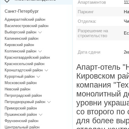
Апартаментов
11
Санкт-Петербург
Паркинг
На
Адмиралтейский район
Отделка:
Чи
Василеостровский район
Разрешение на
Выборгский район
Ес
строительство
Калининский район
Кировский район
Колпинский район
Дата сдачи
2к
Красногвардейский район
Красносельский район
Апарт-отель "
Кронштадтский район
Кировском рай
Курортный район
компания "Тех
Московский район
Невский район
монолитный д
Петроградский район
уровни украш
Петродворцовый район
Приморский район
со второго по
Пушкинский район
для более выр
Фрунзенский район
Центральный район