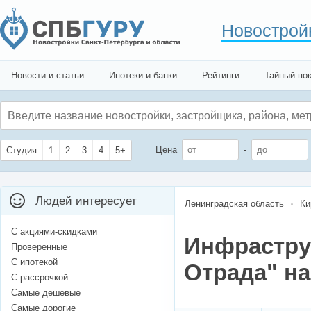
Новострой
Новости и статьи
Ипотеки и банки
Рейтинги
Тайный по
Цена
-
Студия
1
2
3
4
5+
Людей интересует
Ленинградская область
Ки
С акциями-скидками
Инфрастру
Проверенные
С ипотекой
Отрада" на
С рассрочкой
Самые дешевые
Самые дорогие