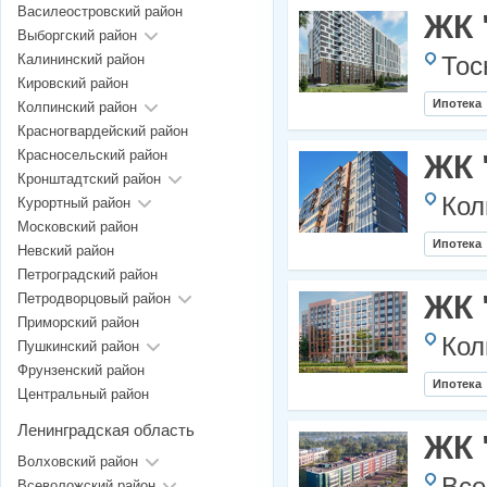
Василеостровский район
ЖК 
Выборгский район
Калининский район
Тос
Кировский район
Ипотека
Колпинский район
Красногвардейский район
Красносельский район
ЖК 
Кронштадтский район
Кол
Курортный район
Московский район
Ипотека
Невский район
Петроградский район
ЖК 
Петродворцовый район
Приморский район
Кол
Пушкинский район
Фрунзенский район
Ипотека
Центральный район
Ленинградская область
ЖК 
Волховский район
Всеволожский район