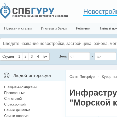
Новострой
Новости и статьи
Ипотеки и банки
Рейтинги
Тайный по
Цена
-
Студия
1
2
3
4
5+
Людей интересует
Санкт-Петербург
Курортны
С акциями-скидками
Инфрастру
Проверенные
С ипотекой
"Морской к
С рассрочкой
Самые дешевые
Самые дорогие