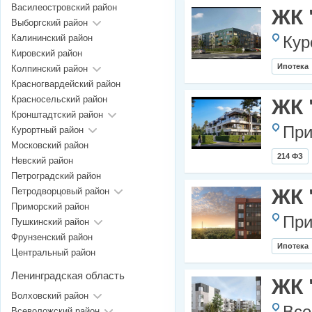
Василеостровский район
ЖК 
Выборгский район
Калининский район
Кур
Кировский район
Ипотека
Колпинский район
Красногвардейский район
Красносельский район
ЖК 
Кронштадтский район
При
Курортный район
Московский район
214 ФЗ
Невский район
Петроградский район
ЖК 
Петродворцовый район
Приморский район
При
Пушкинский район
Фрунзенский район
Ипотека
Центральный район
Ленинградская область
ЖК 
Волховский район
Всеволожский район