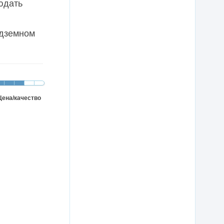
юдать
одземном
Цена/качество