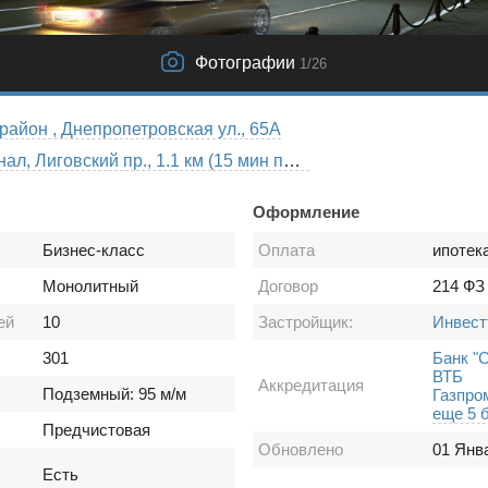
Фотографии
1
/26
район , Днепропетровская ул., 65А
Обводный канал, Лиговский пр., 1.1 км (15 мин пешком)
Оформление
Бизнес-класс
Оплата
ипотек
Монолитный
Договор
214 ФЗ
ей
10
Застройщик:
Инвест
301
Банк "
ВТБ
Аккредитация
Подземный: 95 м/м
Газпро
еще 5 
Предчистовая
Обновлено
01 Янв
Есть