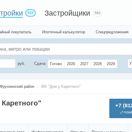
тройки
Застройщики
537
501
айный покупатель
Ипотечный калькулятор
Спецпредложения
руб.
Сдача
У
Готово
2026
2027
2028
2029
Фрунзенский район
ЖК "Дом у Каретного"
 Каретного"
+7 (81
пок