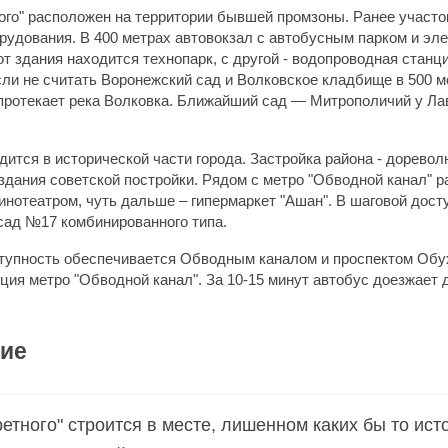
ого" расположен на территории бывшей промзоны. Ранее участо
рудования. В 400 метрах автовокзал с автобусным парком и эл
т здания находится технопарк, с другой - водопроводная станц
сли не считать Воронежский сад и Волковское кладбище в 500 ме
 протекает река Волковка. Ближайший сад — Митрополичий у Ла
дится в исторической части города. Застройка района - дорево
здания советской постройки. Рядом с метро "Обводной канал" р
кинотеатром, чуть дальше – гипермаркет "Ашан". В шаговой дост
сад №17 комбинированного типа.
тупность обеспечивается Обводным каналом и проспектом Обу
нция метро "Обводной канал". За 10-15 минут автобус доезжает 
ие
ретного" строится в месте, лишенном каких бы то ист