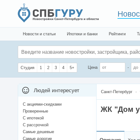
Новос
Новости и статьи
Ипотеки и банки
Рейтинги
Т
Цена
-
Студия
1
2
3
4
5+
Людей интересует
Санкт-Петербург
С акциями-скидками
ЖК "Дом у
Проверенные
С ипотекой
С рассрочкой
Самые дешевые
Самые дорогие
Описание