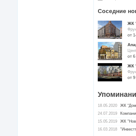
Соседние но
ЖК 
Фрун
от 1
Апа
Цент
от 6
ЖК 
Фрун
от 9
Упоминания
18.05.2020
ЖК “Дом
24.07.2019
Компани
15.05.2019
ЖК "Нов
16.03.2018
"Инвест