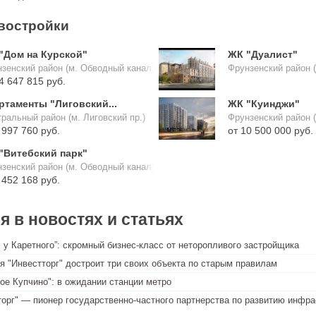
востройки
"Дом на Курской"
ЖК "Дуалист"
зенский район (м. Обводный канал)
Фрунзенский район 
4 647 815 руб.
ртаменты "Лиговский...
ЖК "Куинджи"
ральный район (м. Лиговский пр.)
Фрунзенский район 
 997 760 руб.
от 10 500 000 руб.
"Витебский парк"
зенский район (м. Обводный канал)
 452 168 руб.
 в новостях и статьях
 у Каретного”: скромный бизнес-класс от неторопливого застройщика
я "Инвестторг" достроит три своих объекта по старым правилам
ое Купчино": в ожидании станции метро
торг" — пионер государственно-частного партнерства по развитию инфр