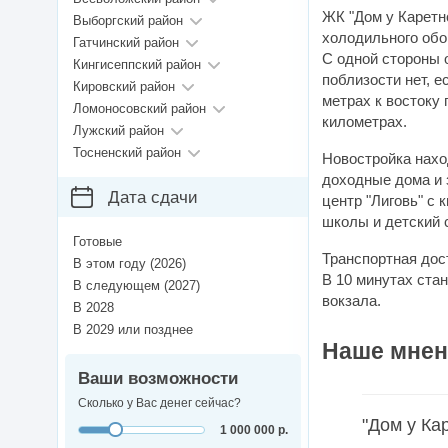
ЖК "Дом у Каретн
Выборгский район
холодильного обо
Гатчинский район
С одной стороны о
Кингисеппский район
поблизости нет, е
Кировский район
метрах к востоку
Ломоносовский район
километрах.
Лужский район
Тосненский район
Новостройка нахо
доходные дома и 
Дата сдачи
центр "Лиговь" с 
школы и детский 
Готовые
Транспортная дос
В этом году (2026)
В 10 минутах ста
В следующем (2027)
вокзала.
В 2028
В 2029 или позднее
Наше мнен
Ваши возможности
Сколько у Вас денег сейчас?
"Дом у Ка
1 000 000 р.