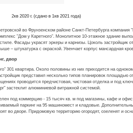
2кв 2020 г.
(сдано в 1кв 2021 года)
етровской во Фрунзенском районе Санкт-Петербурга компания "
омплекс "Дом у Каретного". Монолитное 10-этажное здание выпо
стиле. Фасады украсят эркеры и карнизы. Цоколь застройщик о
выше – штукатурка с окраской. Увенчает корпус мансардная кро
нг, двор
го" 301 квартира. Около половины из них приходится на одноком
астройщик представил несколько типов планировок площадью от
ещениях проводится предчистовая, чистовая отделка и под ключ
рг" застеклит алюминиевой витражной системой.
лен под коммерцию - 15 тысяч кв. м под магазины, кафе и офи
ливаемый паркинг на 95 машиномест и кладовые. Дополнительн
оят во дворе. Придомовую территорию огородят, озеленят и осн