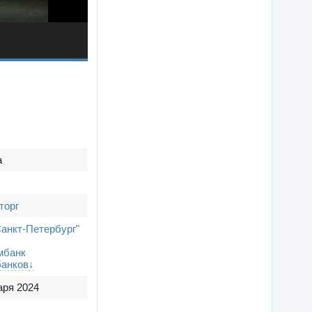
а
торг
Санкт-Петербург"
мбанк
банков↓
аря 2024