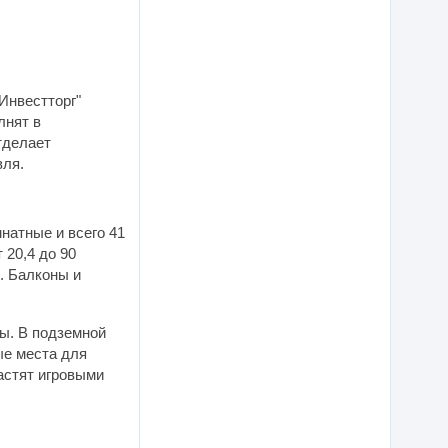
Инвестторг"
лнят в
тделает
вля.
натные и всего 41
 20,4 до 90
. Балконы и
сы. В подземной
ые места для
астят игровыми