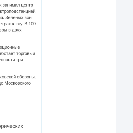
к занимал центр
ектроподстанцией.
ия. Зеленых зон
трах к югу. В 100
вры в двух
люционные
аботает торговый
упности три
ховской обороны.
до Московского
орических