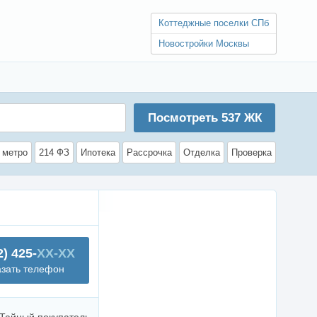
Коттеджные поселки СПб
Новостройки Москвы
Посмотреть
537
ЖК
 метро
214 ФЗ
Ипотека
Рассрочка
Отделка
Проверка
2) 425-
XX-XX
азать телефон