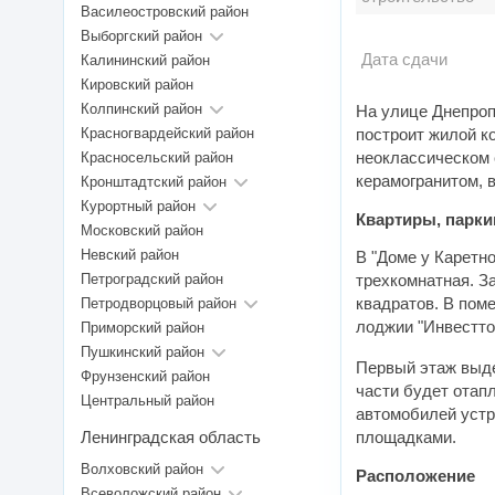
Василеостровский район
Выборгский район
Дата сдачи
Калининский район
Кировский район
Колпинский район
На улице Днепроп
Красногвардейский район
построит жилой к
неоклассическом 
Красносельский район
керамогранитом, 
Кронштадтский район
Курортный район
Квартиры, парки
Московский район
Невский район
В "Доме у Каретно
Петроградский район
трехкомнатная. З
квадратов. В пом
Петродворцовый район
лоджии "Инвестто
Приморский район
Пушкинский район
Первый этаж выде
Фрунзенский район
части будет отап
Центральный район
автомобилей устр
Ленинградская область
площадками.
Волховский район
Расположение
Всеволожский район