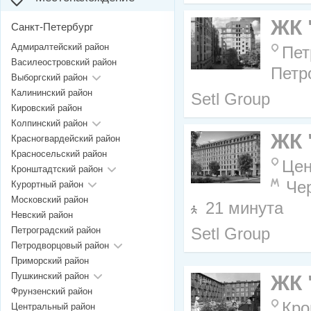
ЖК 
Санкт-Петербург
Адмиралтейский район
Пет
Василеостровский район
Петр
Выборгский район
Калининский район
Setl Group
Кировский район
Колпинский район
ЖК 
Красногвардейский район
Красносельский район
Цен
Кронштадтский район
Че
Курортный район
Московский район
21 минута
Невский район
Петроградский район
Setl Group
Петродворцовый район
Приморский район
Пушкинский район
ЖК 
Фрунзенский район
Кро
Центральный район