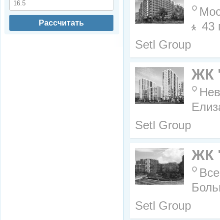
Мос
Рассчитать
43 
Setl Group
ЖК 
Нев
Елиз
Setl Group
ЖК 
Все
Боль
Setl Group