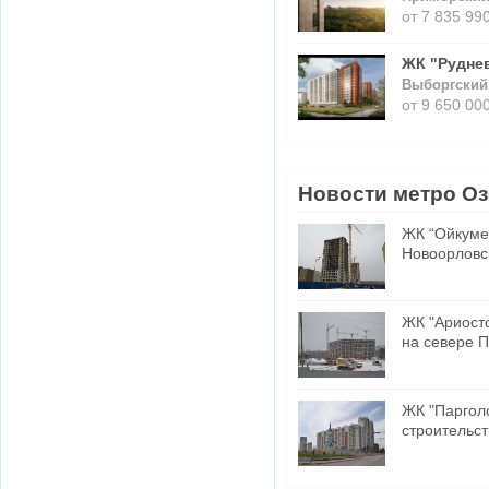
от 7 835 990
ЖК "Руднев
Выборгский 
от 9 650 000
Новости метро О
ЖК “Ойкумен
Новоорловск
ЖК "Ариосто!
на севере 
ЖК "Паргол
строительст