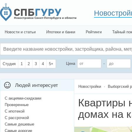
Новострой
Новости и статьи
Ипотеки и банки
Рейтинги
Тайный по
Цена
-
Студия
1
2
3
4
5+
Людей интересует
Новостройки
Выборгский 
С акциями-скидками
Квартиры 
Проверенные
домах на 
С ипотекой
С рассрочкой
Самые дешевые
Самые дорогие