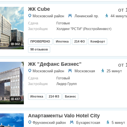
ЖК Cube
от 
Московский район
Ленинский пр.
44 минут
Сдача
Готовые
Застройщик
Холдинг "РСТИ" (Росстройинвест)
ПРОВЕРЕНО
Ипотека
214 ФЗ
Комфорт
302
98 отзывов
ЖК "Дефанс Бизнес"
от 
Московский район
Московская
25 минут
Сдача
Готовый
Застройщик
Лидер Групп
Ипотека
214 ФЗ
Бизнес
437
Апартаменты Valo Hotel City
Фрунзенский район
Бухарестская
5 минут