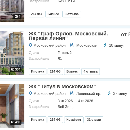
Застройщик
БАУ СИТИ
214 ФЗ
Бизнес
3 отзыва
4
ЖК "Граф Орлов. Московский.
от 
Первая линия"
Московский район
Московская
10 минут
Сдача
Готовый
Застройщик
Л1
334
Ипотека
214 ФЗ
Бизнес
4 отзыва
ЖК "Титул в Московском"
Московский район
Ленинский пр.
37 минут
Сдача
3 кв 2026 — 4 кв 2028
Застройщик
Setl Group
Ипотека
214 ФЗ
Комфорт
31 отзыв
439