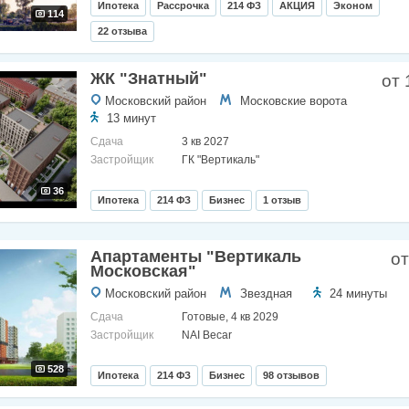
Ипотека
Рассрочка
214 ФЗ
АКЦИЯ
Эконом
114
22 отзыва
ЖК "Знатный"
от 
Московский район
Московские ворота
13 минут
Сдача
3 кв 2027
Застройщик
ГК "Вертикаль"
36
Ипотека
214 ФЗ
Бизнес
1 отзыв
Апартаменты "Вертикаль
от
Московская"
Московский район
Звездная
24 минуты
Сдача
Готовые, 4 кв 2029
Застройщик
NAI Becar
528
Ипотека
214 ФЗ
Бизнес
98 отзывов