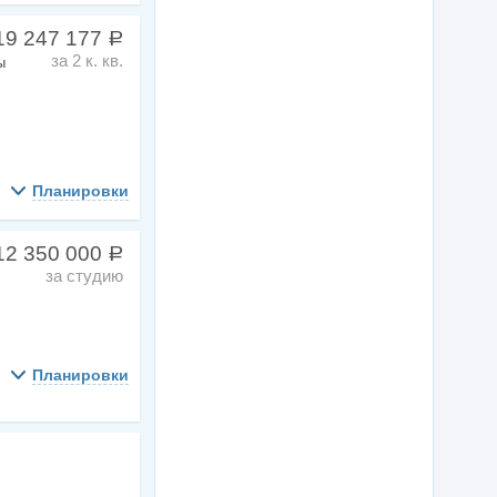
19 247 177
a
за 2 к. кв.
ы
Планировки
12 350 000
a
за студию
Планировки