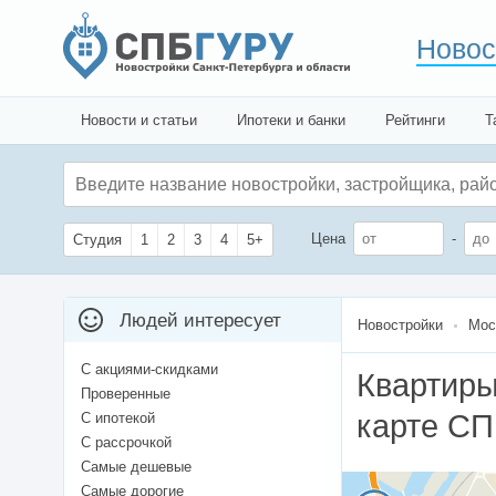
Новос
Новости и статьи
Ипотеки и банки
Рейтинги
Т
Цена
-
Студия
1
2
3
4
5+
Людей интересует
Новостройки
Мос
С акциями-скидками
Квартиры
Проверенные
карте С
С ипотекой
С рассрочкой
Самые дешевые
Самые дорогие