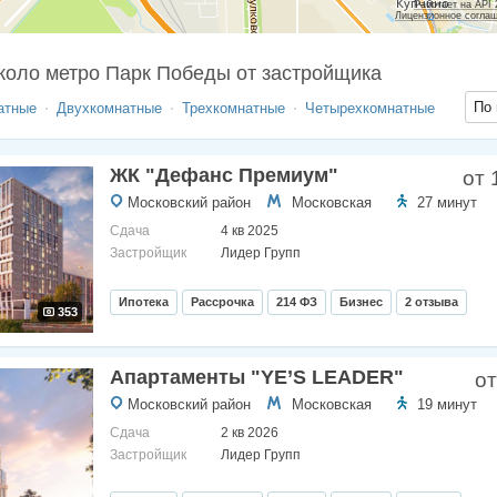
Работает на API
Лицензионное согла
коло метро Парк Победы от застройщика
По 
атные
Двухкомнатные
Трехкомнатные
Четырехкомнатные
ЖК "Дефанс Премиум"
от 
Московский район
Московская
27 минут
Сдача
4 кв 2025
Застройщик
Лидер Групп
Ипотека
Рассрочка
214 ФЗ
Бизнес
2 отзыва
353
Апартаменты "YE’S LEADER"
от
Московский район
Московская
19 минут
Сдача
2 кв 2026
Застройщик
Лидер Групп