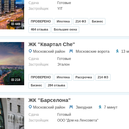
Сдача
Готовые
Застройщик
YIT
ПРОВЕРЕНО
Ипотека
214 ФЗ
Бизнес
449
464 отзыва
Большие окна
ЖК "Квартал Che"
Московский район
Московские ворота
13 м
Сдача
Готовые
Застройщик
Эталон
ПРОВЕРЕНО
Ипотека
Рассрочка
214 ФЗ
218
Бизнес
284 отзыва
ЖК "Барселона"
Московский район
Звездная
7 минут
Сдача
Готовый
Застройщик
ООО "Дом на Ленсовета"