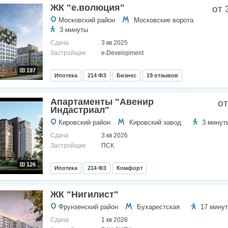
ЖК "е.волюция"
от 
Московский район
Московские ворота
3 минуты
Сдача
3 кв 2025
Застройщик
e.Development
197
Ипотека
214 ФЗ
Бизнес
19 отзывов
Апартаменты "Авенир
от
Индастриал"
Кировский район
Кировский завод
3 минут
Сдача
3 кв 2026
Застройщик
ПСК
126
Ипотека
214 ФЗ
Комфорт
ЖК "Нигилист"
Фрунзенский район
Бухарестская
17 минут
Сдача
1 кв 2028