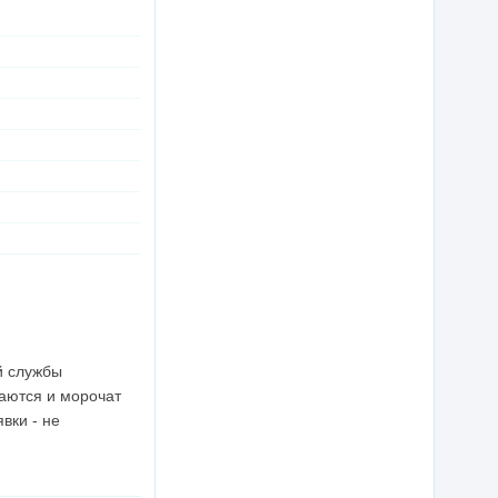
й службы
ваются и морочат
вки - не