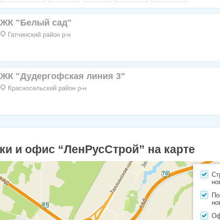
ЖК "Белый сад"
Гатчинский район р-н
ЖК "Дудергофская линия 3"
Красносельский район р-н
ки и офис “ЛенРусСтрой” на карте
Ст
но
По
но
О