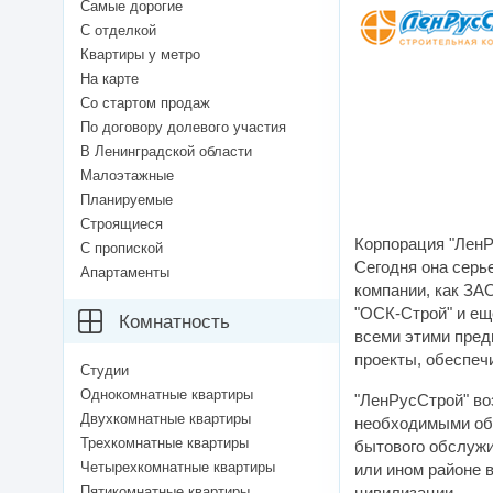
Самые дорогие
С отделкой
Квартиры у метро
На карте
Со стартом продаж
По договору долевого участия
В Ленинградской области
Малоэтажные
Планируемые
Строящиеся
Корпорация "ЛенР
С пропиской
Сегодня она серье
Апартаменты
компании, как ЗА
"ОСК-Строй" и ещ
Комнатность
всеми этими пре
проекты, обеспеч
Студии
Однокомнатные квартиры
"ЛенРусСтрой" во
Двухкомнатные квартиры
необходимыми объ
Трехкомнатные квартиры
бытового обслужи
Четырехкомнатные квартиры
или ином районе 
Пятикомнатные квартиры
цивилизации.