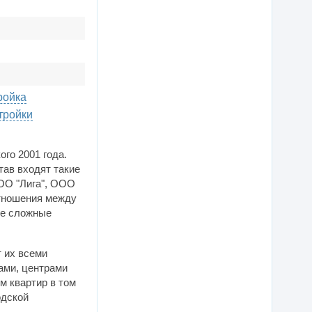
ройка
тройки
го 2001 года.
тав входят такие
ОО "Лига", ООО
отношения между
ые сложные
 их всеми
ами, центрами
м квартир в том
одской