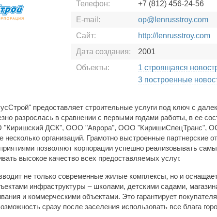
Телефон:
+7 (812) 456-24-56
E-mail:
op@lenrusstroy.com
Сайт:
http://lenrusstroy.com
Дата создания:
2001
Объекты:
1 строящаяся новост
3 построенные новос
усСтрой" предоставляет строительные услуги под ключ с далеко
зно разрослась в сравнении с первыми годами работы, в ее сос
О "Киришский ДСК", ООО "Аврора", ООО "КиришиСпецТранс", О
е несколько организаций. Грамотно выстроенные партнерские 
дприятиями позволяют корпорации успешно реализовывать сам
ивать высокое качество всех предоставляемых услуг.
зводит не только современные жилые комплексы, но и оснащает
ектами инфраструктуры – школами, детскими садами, магазин
вания и коммерческими объектами. Это гарантирует покупателя
возможность сразу после заселения использовать все блага гор