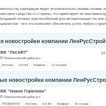
роительству корпорация ведет исключительно своими силами, н
нансовые средства со стороны, что гарантирует ее максимальн
бходимой техники, приспособлений для автоматизации тех или 
циалистов – все это позволяет обеспечить успех любого строи
я новостройки компании ЛенРусСтро
ЖК "ЛесART"
от
Ломоносовский район р-н
Ипотека
214 ФЗ
Комфорт
12 отзывов
ые новостройки компании ЛенРусСтр
ЖК "Новое Горелово"
Ломоносовский район р-н
ПРОВЕРЕНО
Ипотека
214 ФЗ
Комфорт
82 отзыва