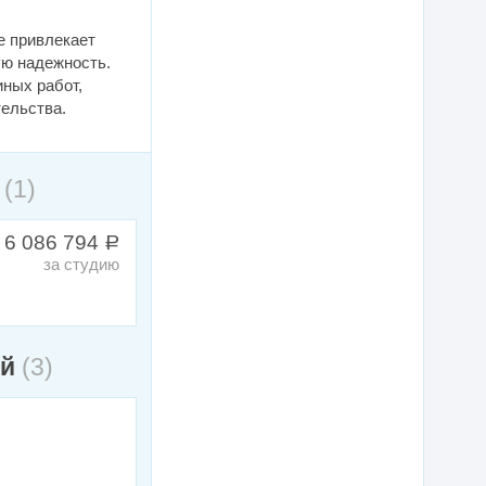
е привлекает
ую надежность.
иных работ,
тельства.
й
(1)
 6 086 794
a
за студию
ой
(3)