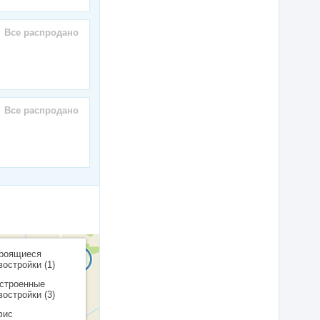
Все распродано
Все распродано
роящиеся
востройки (1)
строенные
востройки (3)
фис