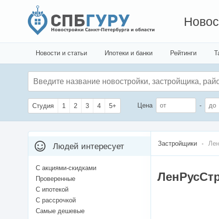
Новос
Новости и статьи
Ипотеки и банки
Рейтинги
Т
Цена
-
Студия
1
2
3
4
5+
Застройщики
Ле
Людей интересует
С акциями-скидками
ЛенРусСт
Проверенные
С ипотекой
С рассрочкой
Самые дешевые