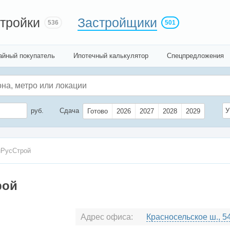
тройки
Застройщики
536
501
айный покупатель
Ипотечный калькулятор
Спецпредложения
руб.
Сдача
У
Готово
2026
2027
2028
2029
нРусСтрой
рой
Адрес офиса:
Красносельское ш., 5