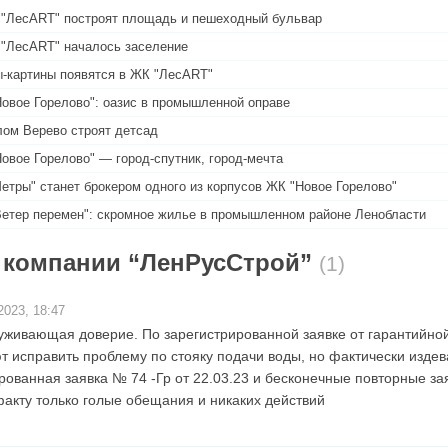
"ЛесART" построят площадь и пешеходный бульвар
"ЛесART" началось заселение
-картины появятся в ЖК "ЛесART"
овое Горелово": оазис в промышленной оправе
ом Верево строят детсад
овое Горелово" — город-спутник, город-мечта
етры" станет брокером одного из корпусов ЖК "Новое Горелово"
етер перемен": скромное жилье в промышленном районе Ленобласти
 компании “ЛенРусСтрой”
(1)
2023, 18:47
уживающая доверие. По зарегистрированной заявке от гарантийно
 исправить проблему по стояку подачи воды, но фактически изде
рованная заявка № 74 -Гр от 22.03.23 и бесконечные повторные зая
акту только голые обещания и никаких действий