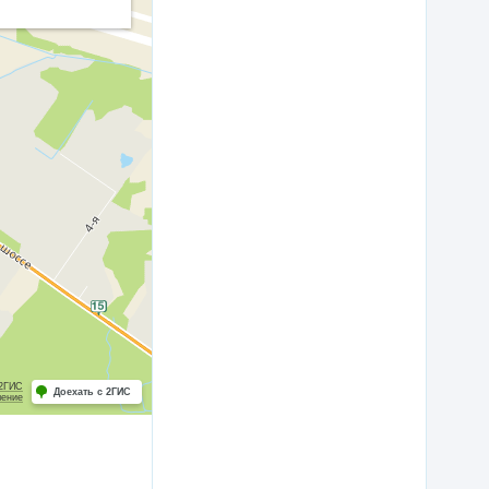
 2ГИС
Доехать с 2ГИС
шение