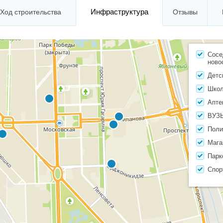
Инфраструктура
Ход строительства
Отзывы
Сосе
ново
Детс
Шко
Апте
ВУЗ
Поли
Мага
Парк
Спор