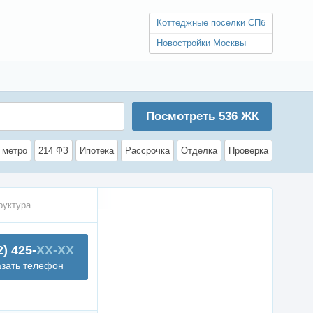
Коттеджные поселки СПб
Новостройки Москвы
Посмотреть
536
ЖК
 метро
214 ФЗ
Ипотека
Рассрочка
Отделка
Проверка
руктура
2) 425-
XX-XX
азать телефон