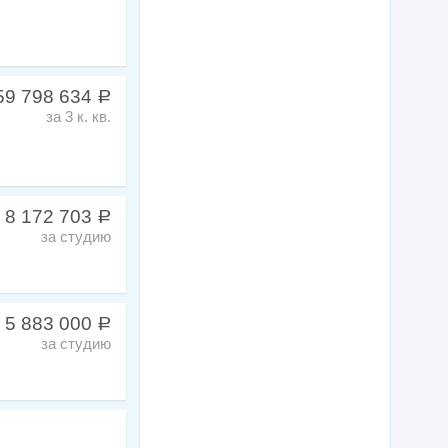
59 798 634
a
за 3 к. кв.
 8 172 703
a
за студию
 5 883 000
a
за студию