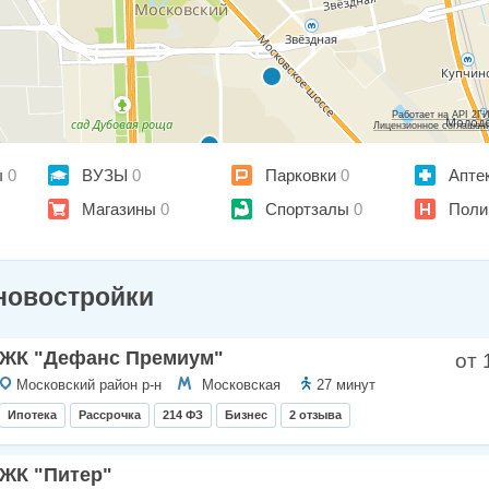
Работает на API 2Г
Лицензионное соглашен
ы
0
ВУЗЫ
0
Парковки
0
Апте
Магазины
0
Спортзалы
0
Поли
новостройки
ЖК "Дефанс Премиум"
от 
Московский район р-н
Московская
27 минут
Ипотека
Рассрочка
214 ФЗ
Бизнес
2 отзыва
ЖК "Питер"