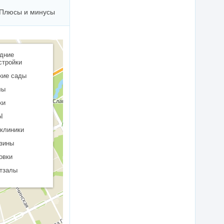
Плюсы и минусы
дние
стройки
кие сады
лы
ки
Ы
клиники
зины
овки
тзалы