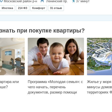
Московский район р-н
Ленинский пр.
37 минут
Ипотека
214 ФЗ
Комфорт
31 отзыв
знать при покупке квартиры?
артира или
Программа «Молодая семья»: с
Жилье у моря
чше?
чего начать, перечень
минусы домов
документов, размер помощи
территориях Ф