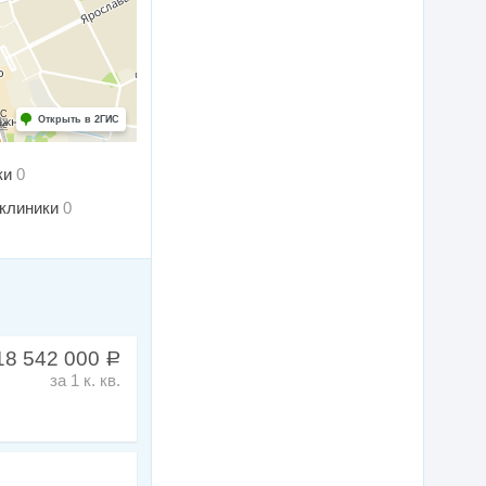
ИС
Открыть в 2ГИС
ие
ки
0
клиники
0
18 542 000
a
за 1 к. кв.