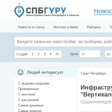
Новос
Новости и статьи
Ипотеки и банки
Рейтинги
Т
Цена
-
Студия
1
2
3
4
5+
Людей интересует
Санкт-Петербург
С акциями-скидками
Инфрастр
Проверенные
"Вертикал
С ипотекой
С рассрочкой
Орджоникидзе
Самые дешевые
Самые дорогие