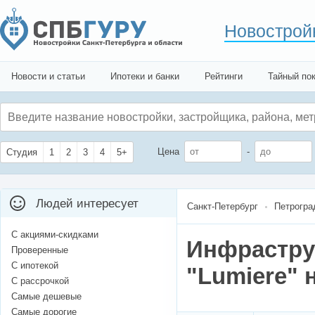
Новострой
Новости и статьи
Ипотеки и банки
Рейтинги
Тайный по
Цена
-
Студия
1
2
3
4
5+
Людей интересует
Санкт-Петербург
Петрогра
С акциями-скидками
Инфрастру
Проверенные
С ипотекой
"Lumiere" 
С рассрочкой
Самые дешевые
Самые дорогие