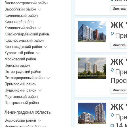
Василеостровский район
Ипотека
Выборгский район
Калининский район
Кировский район
ЖК 
Колпинский район
При
Красногвардейский район
Красносельский район
Ипотека
Кронштадтский район
Курортный район
Московский район
ЖК 
Невский район
При
Петроградский район
Петродворцовый район
Прос
Приморский район
Пушкинский район
Ипотека
Фрунзенский район
Центральный район
ЖК 
Ленинградская область
При
Волховский район
14 
Всеволожский район