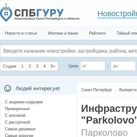
Новострой
Новости и статьи
Ипотеки и банки
Рейтинги
Тайный по
Цена
-
Студия
1
2
3
4
5+
Людей интересует
Санкт-Петербург
Выборгск
С акциями-скидками
Инфрастру
Проверенные
С ипотекой
"Parkolovo
С рассрочкой
Самые дешевые
Парколово
Самые дорогие