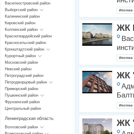
инст
Василеостровский район
Выборгский район
Ипотека
Калининский район
Кировский район
ЖК 
Колпинский район
Красногвардейский район
Вас
Красносельский район
инст
Кронштадтский район
Курортный район
Ипотека
Московский район
Невский район
ЖК 
Петроградский район
Петродворцовый район
Адм
Приморский район
Балт
Пушкинский район
Фрунзенский район
Ипотека
Центральный район
Ленинградская область
ЖК 
Волховский район
Адм
Всеволожский район