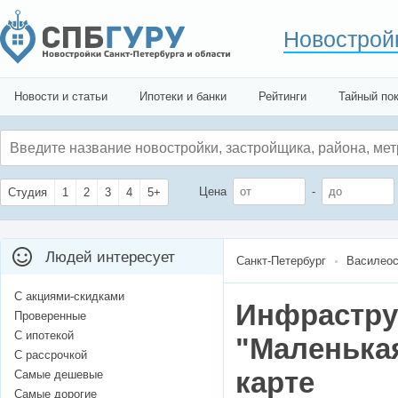
Новострой
Новости и статьи
Ипотеки и банки
Рейтинги
Тайный по
Цена
-
Студия
1
2
3
4
5+
Людей интересует
Санкт-Петербург
Василеос
С акциями-скидками
Инфрастру
Проверенные
С ипотекой
"Маленька
С рассрочкой
карте
Самые дешевые
Самые дорогие