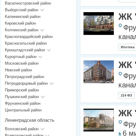
Василеостровский район
Выборгский район
ЖК 
Калининский район
Кировский район
Фру
Колпинский район
кана
Красногвардейский район
Красносельский район
Ипотека
Кронштадтский район
Курортный район
ЖК 
Московский район
Невский район
Фру
Петроградский район
Петродворцовый район
кана
Приморский район
214 ФЗ
Пушкинский район
Фрунзенский район
Центральный район
ЖК 
Ленинградская область
Фру
Волховский район
6 м
Всеволожский район