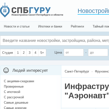
Новострой
Новости и статьи
Ипотеки и банки
Рейтинги
Тайный по
Цена
-
Студия
1
2
3
4
5+
Людей интересует
Санкт-Петербург
Фрунзенс
С акциями-скидками
Инфрастру
Проверенные
С ипотекой
"Аэронавт"
С рассрочкой
Самые дешевые
Самые дорогие