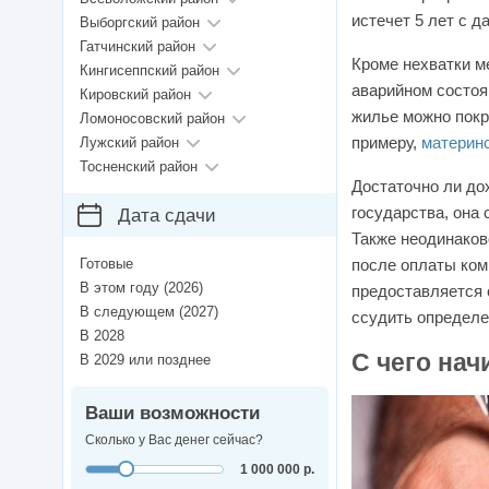
истечет 5 лет с 
Выборгский район
Гатчинский район
Кроме нехватки м
Кингисеппский район
аварийном состоян
Кировский район
жилье можно покр
Ломоносовский район
примеру,
материн
Лужский район
Тосненский район
Достаточно ли до
государства, она
Дата сдачи
Также неодинаков
Готовые
после оплаты ком
В этом году (2026)
предоставляется 
В следующем (2027)
ссудить определе
В 2028
С чего нач
В 2029 или позднее
Ваши возможности
Сколько у Вас денег сейчас?
1 000 000 р.