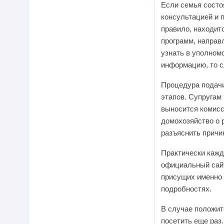
Если семья состо
консультацией и 
правило, находит
программ, направ
узнать в уполном
информацию, то с
Процедура подачи
этапов. Супругам
выносится комисс
домохозяйство о р
разъяснить причи
Практически кажд
официальный сайт
присущих именно 
подробностях.
В случае положит
посетить еще раз