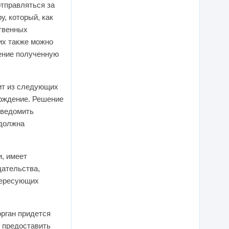
отправляться за
, который, как
ственных
их также можно
нение полученную
ит из следующих
ерждение. Решение
уведомить
 должна
, имеет
дательства,
тересующих
рган придется
и предоставить