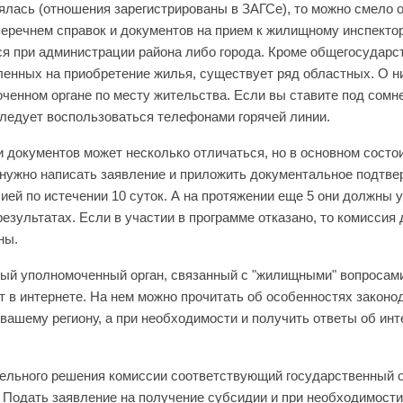
ялась (отношения зарегистрированы в ЗАГСе), то можно смело 
перечнем справок и документов на прием к жилищному инспектору
ся при администрации района либо города. Кроме общегосудар
ленных на приобретение жилья, существует ряд областных. О н
оченном органе по месту жительства. Если вы ставите под сом
ледует воспользоваться телефонами горячей линии.
 документов может несколько отличаться, но в основном состо
 нужно написать заявление и приложить документальное подтв
ией по истечении 10 суток. А на протяжении еще 5 они должны 
езультатах. Если в участии в программе отказано, то комиссия
ны.
ый уполномоченный орган, связанный с "жилищными" вопросами
 в интернете. На нем можно прочитать об особенностях законо
вашему региону, а при необходимости и получить ответы об ин
ельного решения комиссии соответствующий государственный о
. Подать заявление на получение субсидии и при необходимост