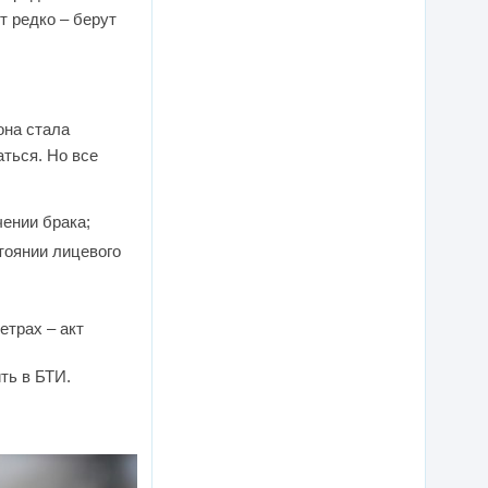
т редко – берут
она стала
аться. Но все
чении брака;
тоянии лицевого
трах – акт
ть в БТИ.