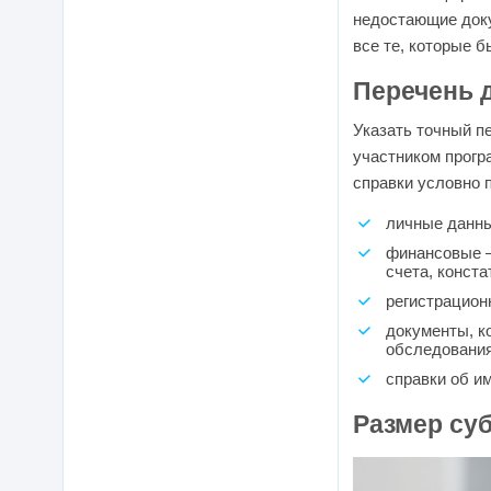
недостающие доку
все те, которые 
Перечень 
Указать точный п
участником прогр
справки условно 
личные данны
финансовые –
счета, конст
регистрацион
документы, к
обследования
справки об и
Размер су