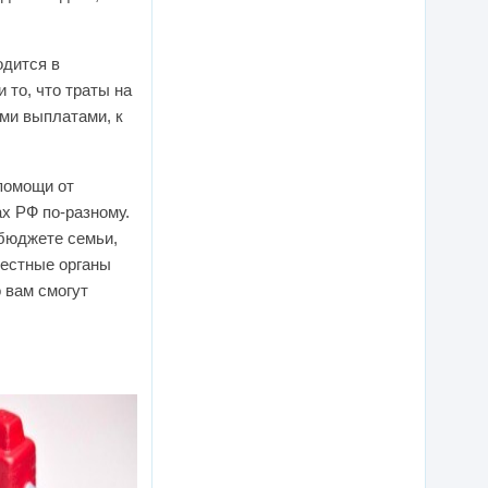
одится в
 то, что траты на
ми выплатами, к
 помощи от
х РФ по-разному.
 бюджете семьи,
местные органы
 вам смогут