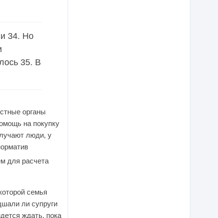
и 34. Но
и
лось 35. В
естные органы
помощь на покупку
олучают люди, у
норматив
ем для расчета
которой семья
дшали ли супруги
дется ждать, пока