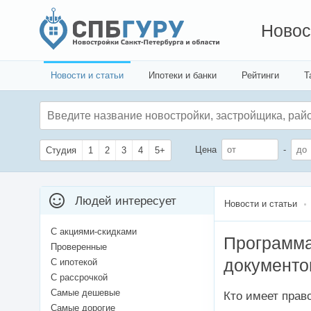
Новос
Новости и статьи
Ипотеки и банки
Рейтинги
Т
Цена
-
Студия
1
2
3
4
5+
Людей интересует
Новости и статьи
С акциями-скидками
Программа
Проверенные
документо
С ипотекой
С рассрочкой
Самые дешевые
Кто имеет прав
Самые дорогие