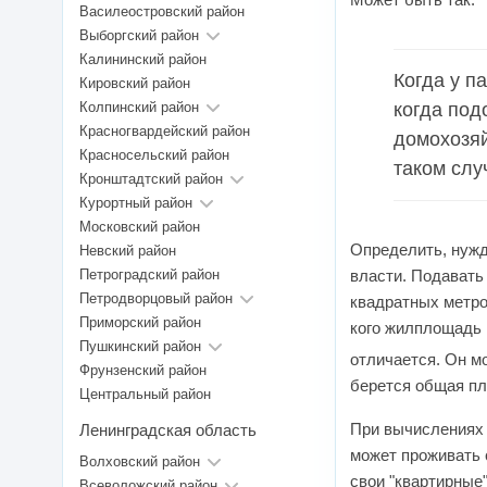
Василеостровский район
Выборгский район
Калининский район
Когда у п
Кировский район
Колпинский район
когда под
Красногвардейский район
домохозяй
Красносельский район
таком слу
Кронштадтский район
Курортный район
Московский район
Определить, нужд
Невский район
Петроградский район
власти. Подавать
Петродворцовый район
квадратных метров
Приморский район
кого жилплощадь 
Пушкинский район
отличается. Он м
Фрунзенский район
берется общая п
Центральный район
При вычислениях 
Ленинградская область
может проживать 
Волховский район
свои "квартирные
Всеволожский район