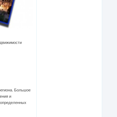
едвижимости
региона. Большое
ения и
т определенных