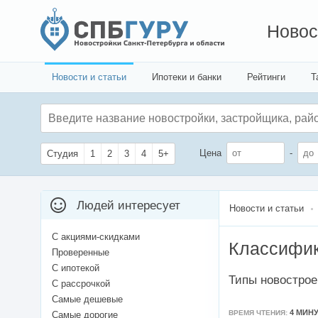
Новос
Новости и статьи
Ипотеки и банки
Рейтинги
Т
Цена
-
Студия
1
2
3
4
5+
Людей интересует
Новости и статьи
С акциями-скидками
Классифик
Проверенные
С ипотекой
Типы новострое
С рассрочкой
Самые дешевые
4 МИН
ВРЕМЯ ЧТЕНИЯ:
Самые дорогие