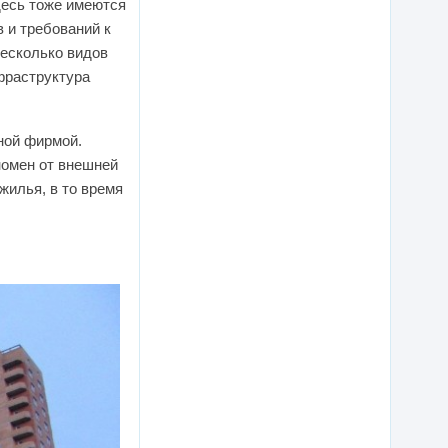
десь тоже имеются
 и требований к
несколько видов
фраструктура
ной фирмой.
номен от внешней
жилья, в то время