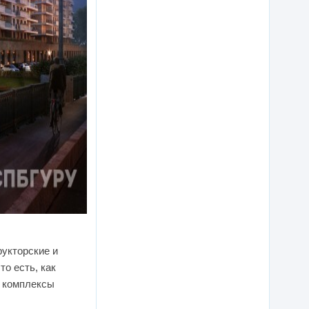
рукторские и
о есть, как
е комплексы