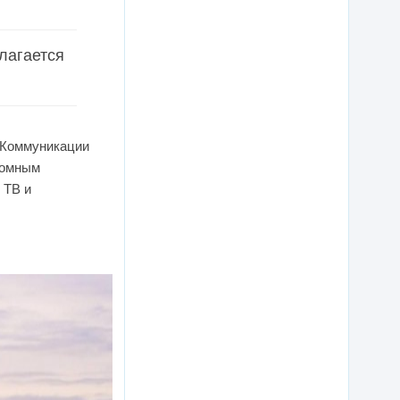
лагается
. Коммуникации
номным
 ТВ и