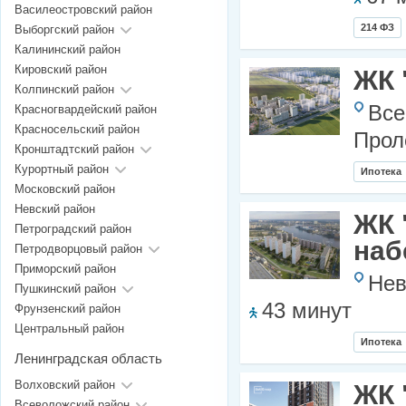
Василеостровский район
214 ФЗ
Выборгский район
Калининский район
Кировский район
ЖК 
Колпинский район
Все
Красногвардейский район
Красносельский район
Прол
Кронштадтский район
Курортный район
Ипотека
Московский район
Невский район
ЖК 
Петроградский район
наб
Петродворцовый район
Приморский район
Нев
Пушкинский район
43 минут
Фрунзенский район
Центральный район
Ипотека
Ленинградская область
Волховский район
ЖК 
Всеволожский район