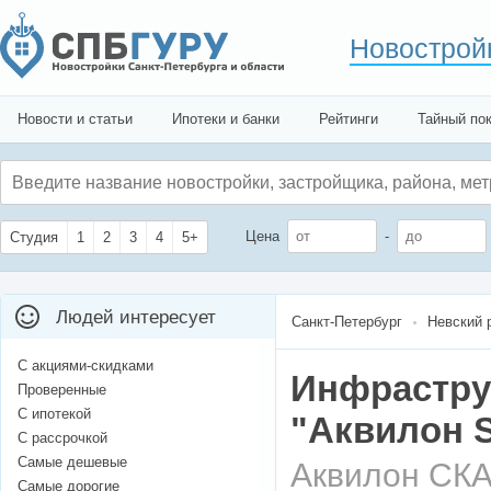
Новострой
Новости и статьи
Ипотеки и банки
Рейтинги
Тайный по
Цена
-
Студия
1
2
3
4
5+
Людей интересует
Санкт-Петербург
Невский 
С акциями-скидками
Инфрастру
Проверенные
С ипотекой
"Аквилон S
С рассрочкой
Самые дешевые
Аквилон СК
Самые дорогие